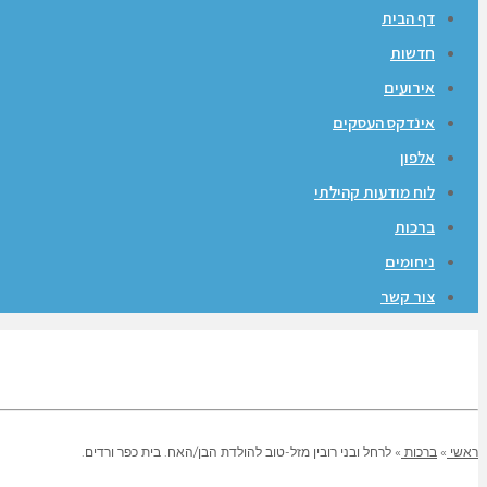
דף הבית
חדשות
אירועים
אינדקס העסקים
אלפון
לוח מודעות קהילתי
ברכות
ניחומים
צור קשר
ראשי
»
ברכות
»
לרחל ובני רובין מזל-טוב להולדת הבן/האח. בית כפר ורדים.