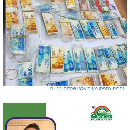
נהריה: נתפסו מאות אלפי שקלים ומט"ח