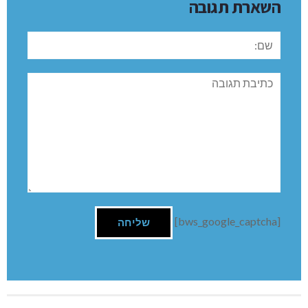
השארת תגובה
שם:
תגובה
[bws_google_captcha]