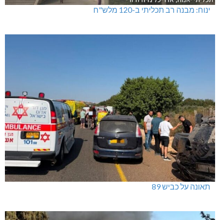
ינוח: מבנה רב תכליתי ב-120 מלש"ח
תאונה על כביש 89