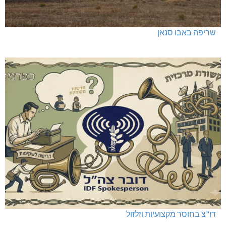
שריפה באבו סנאן
דו"צ בחוסר מקצועיות וזלזול