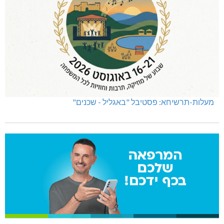
מעלות-תרשיחא: פסטיבל "באגליל - שכנים"