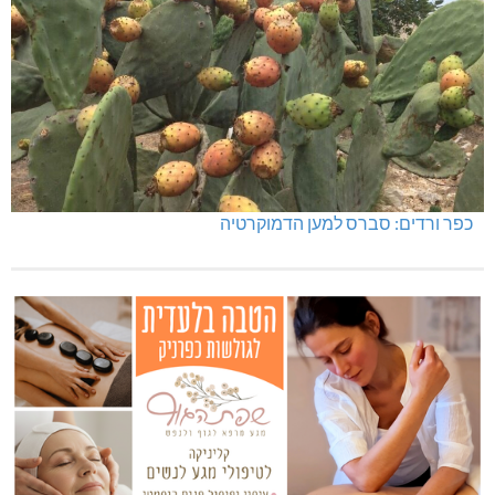
כפר ורדים: סברס למען הדמוקרטיה