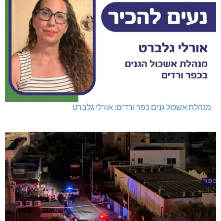
מנהלת אשכול גנים כפר ורדים: אורלי גלברט