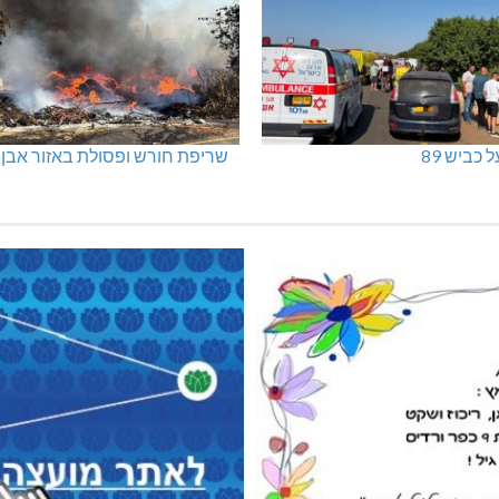
 כביש 89
שריפת חורש ופסולת באזור אבן