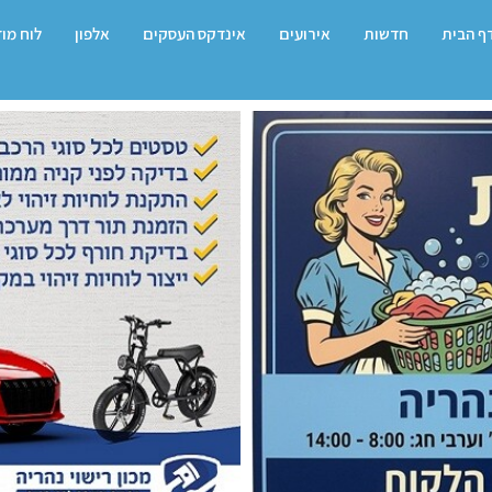
ף הבית
חדשות
אירועים
אינדקס העסקים
אלפון
לוח מו