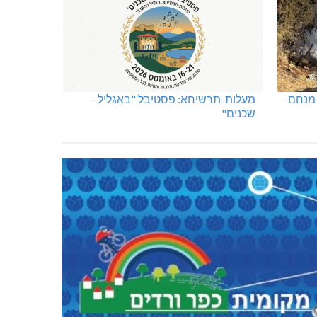
 מנחם
מעלות-תרשיחא: פסטיבל "באגליל -
שכנים"