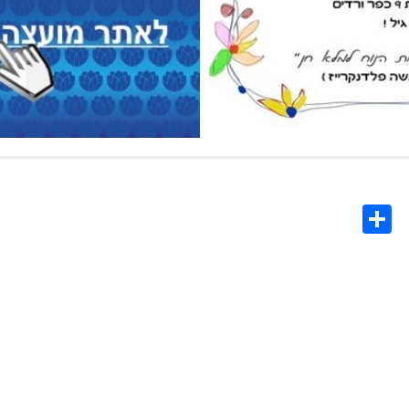
Share
Co
L