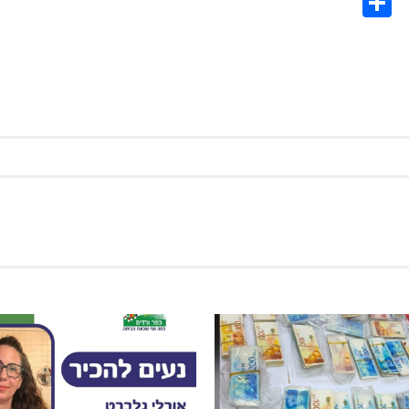
Share
Co
L