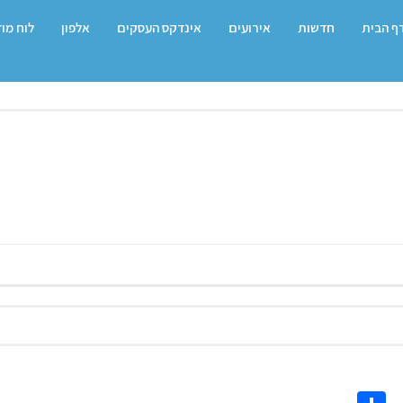
ף הבית
חדשות
אירועים
אינדקס העסקים
אלפון
לוח מו