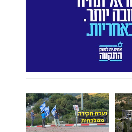
 מנחם
מעלות-תרשיחא: פסטיבל "באגליל -
שכנים"