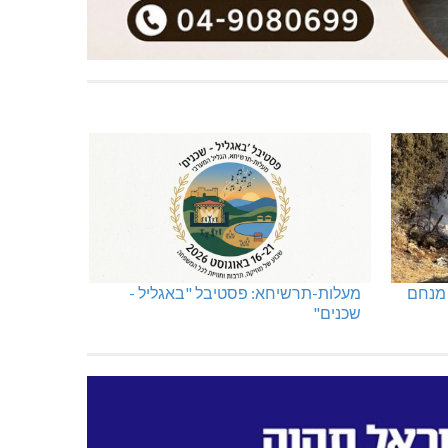
ורלי
טרנספורמטור קפוט