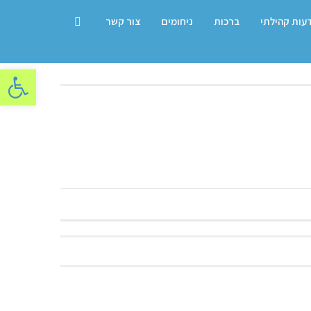
דעות קהילתי
ברכות
ניחומים
צור קשר
פתח סרגל