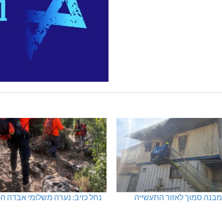
פוליגרף – מתי כדאי לבדוק את
נחל כזיב: חילוץ בעומס החום הכ
 ולא להסתפק בהשערות?