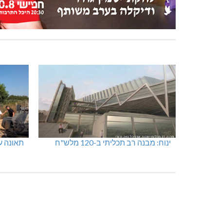
האלימות משתוללת!
נהריה: 
ומט"ח