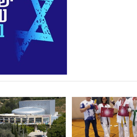
 כביש 89
שריפת חורש ופסולת באזור אבן