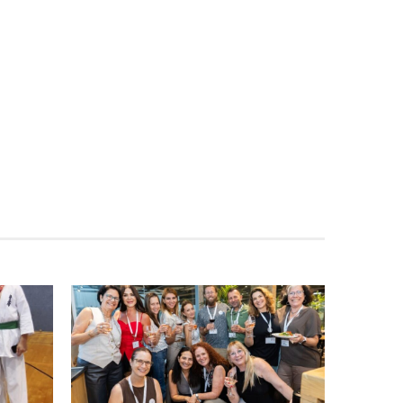
ינוח: מבנה רב תכליתי ב-120 מלש"ח
תאונה על