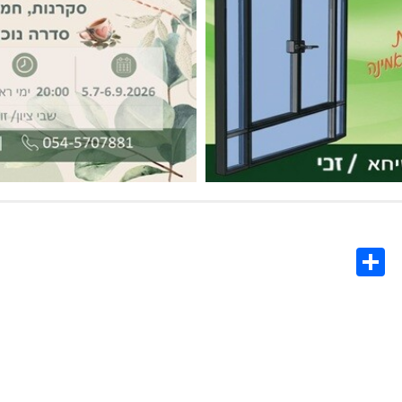
Share
Co
L