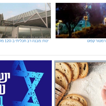
מטור קפוט
ינוח: מבנה רב תכליתי ב-120 מלש"ח