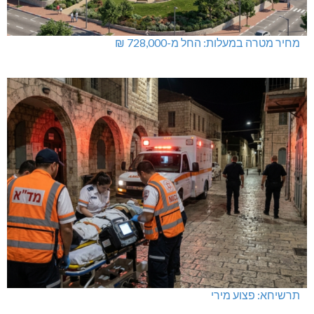
מחיר מטרה במעלות: החל מ-728,000 ₪
תרשיחא: פצוע מירי