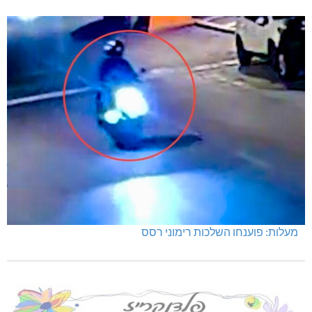
מעלות: פוענחו השלכות רימוני רסס