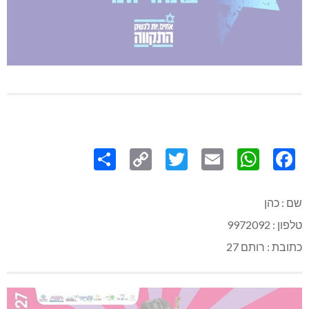
Share
Copy
Twitter
WhatsApp
Email
Facebook
Link
שם : כהן
טלפון : 9972092
כתובת : רותם 27