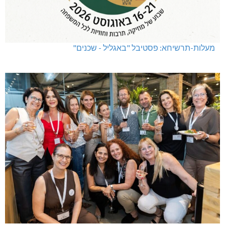
מעלות-תרשיחא: פסטיבל "באגליל - שכנים"