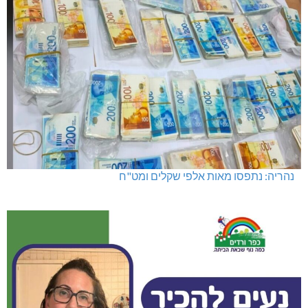
נהריה: נתפסו מאות אלפי שקלים ומט"ח