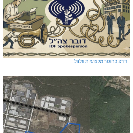
דו"צ בחוסר מקצועיות וזלזול