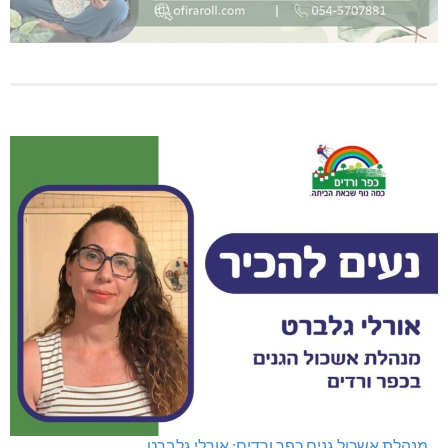
מנהלת אשכול גנים כפר ורדים: אורלי גלברט