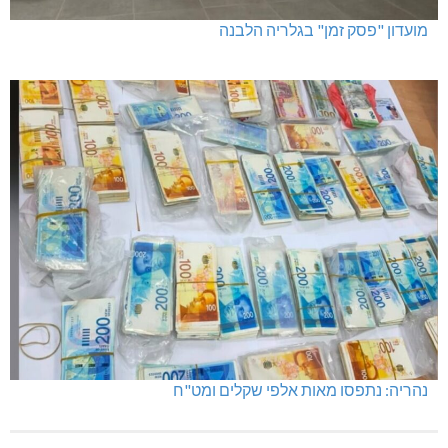
מועדון "פסק זמן" בגלריה הלבנה
נהריה: נתפסו מאות אלפי שקלים ומט"ח