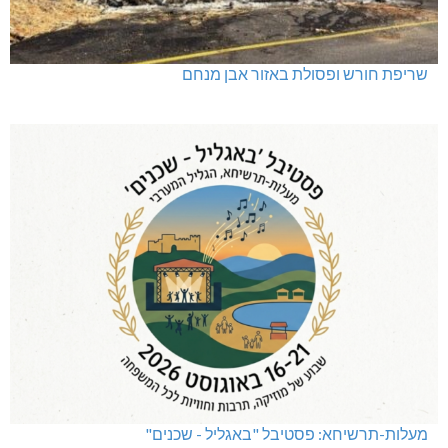
שריפת חורש ופסולת באזור אבן מנחם
מעלות-תרשיחא: פסטיבל "באגליל - שכנים"