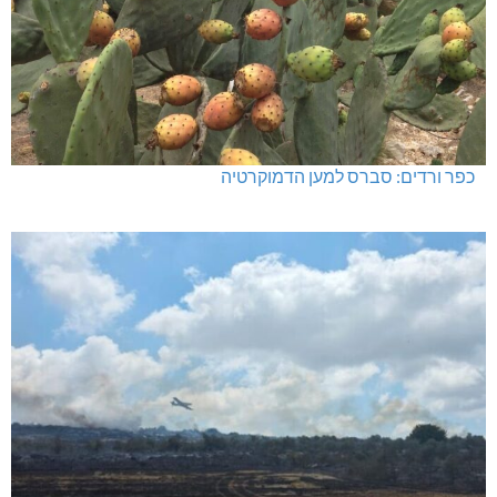
כפר ורדים: סברס למען הדמוקרטיה