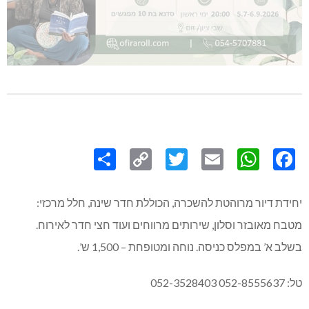
Share
Copy
Twitter
WhatsApp
Email
Facebook
Link
יחידת דיור מרוהטת להשכרה, הכוללת חדר שינה, חלל מרכזי:
מטבח מאובזר וסלון, שירותים מרווחים ועוד חצי חדר לאירוח.
בשלב א’ במפלס כניסה. נוחה ומטופחת – 1,500 ש’.
טל: 052-8555637 052-3528403