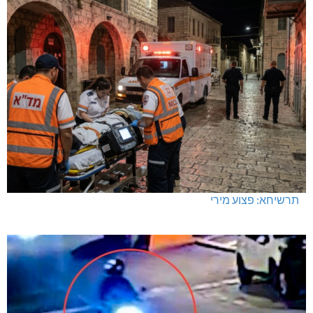
תרשיחא: פצוע מירי