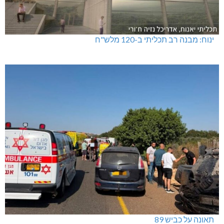
ינוח: מבנה רב תכליתי ב-120 מלש"ח
תאונה על כביש 89