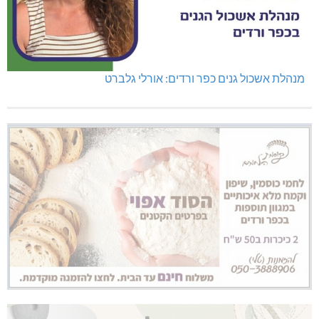
מנהלת אשכול גנים כפר ורדים: אורלי גלברט