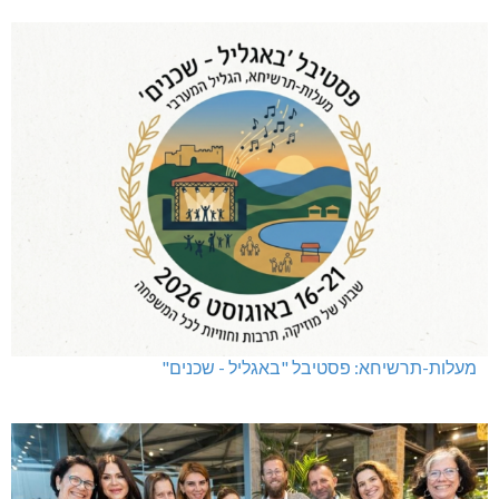
מעלות-תרשיחא: פסטיבל "באגליל - שכנים"