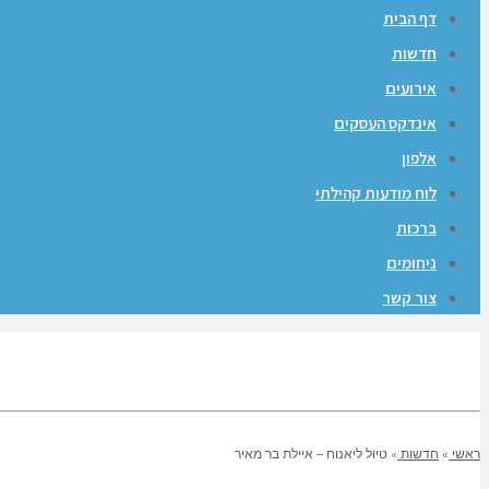
דף הבית
חדשות
אירועים
אינדקס העסקים
אלפון
לוח מודעות קהילתי
ברכות
ניחומים
צור קשר
ראשי
»
חדשות
»
טיול ליאנוח – איילת בר מאיר