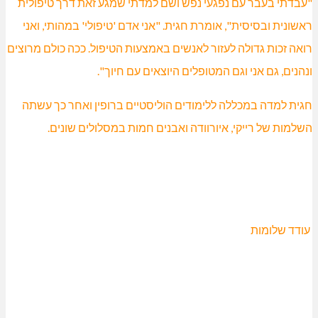
"עבדתי בעבר עם נפגעי נפש ושם למדתי שמגע זאת דרך טיפולית
ראשונית ובסיסית", אומרת חגית. "אני אדם 'טיפולי' במהותי, ואני
רואה זכות גדולה לעזור לאנשים באמצעות הטיפול. ככה כולם מרוצים
ונהנים, גם אני וגם המטופלים היוצאים עם חיוך".
חגית למדה במכללה ללימודים הוליסטיים ברופין ואחר כך עשתה
השלמות של רייקי, איורוודה ואבנים חמות במסלולים שונים.
עודד שלומות