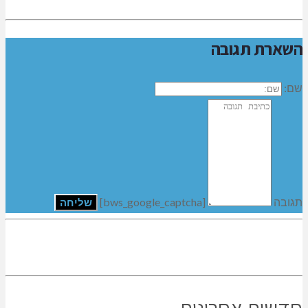
השארת תגובה
שם:
תגובה
[bws_google_captcha]