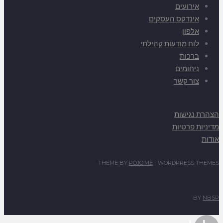
אירועים
אינדקס העסקים
אלפון
לוח מודעות קהילתי
ברכות
ניחומים
צור קשר
הצהרת נגישות
מדיניות פרטיות
אודות
THEME BY
POJO.ME
- WORDPRESS THEMES
BY
NBSP