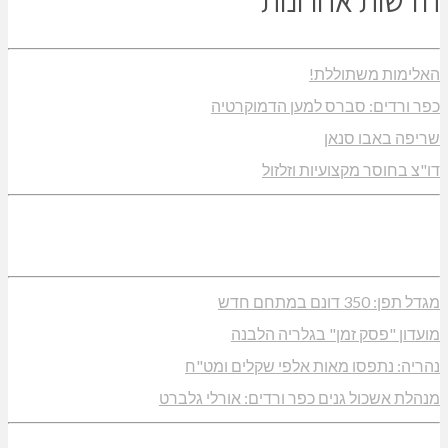
חדשות אחרונות
האלימות משתוללת!
כפר ורדים: סברס למען הדמוקרטיה
שריפה באבו סנאן
דו"צ בחוסר מקצועיות וזלזול
מגדל תפן: 350 דונם במתחם חדש
מועדון "פסק זמן" בגלריה הלבנה
נהריה: נתפסו מאות אלפי שקלים ומט"ח
מנהלת אשכול גנים כפר ורדים: אורלי גלברט