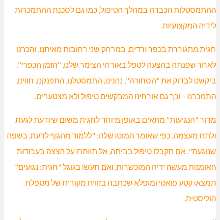
ההתמסטלות הכבדה במהלך הטיפול, כמו גם לסכנת ההתמכרות
לידיה המקצועיות.
חגית מתגוררת בכפר ורדים, במרחק שני רחובות מאיתנו, והכרנו
לאחר שפנתה בהצעה לטפל באורחי הצימר שלנו, "הזמן הכפרי".
ביקשנו לבדוק את "הסחורה", נהנינו, התמסטלנו, התפנקנו, חווינו,
התמכרנו – וכך גם אורחינו המבקשים טיפול ולא מצטערים.
מדור "הנגיעות" מתאים באופן מיוחד לחגית משום שיודעת לגעת
ולתת מעצמה, כפי שאומר
המוטו שלה: "ללמוד מהגוף לדעת, בשפה
שנוגעת". אם תקבלו טיפול בביתה, אל תוותרו על הצצה בעבודות
האומנות מעשה ידיה המוכשרות, ואם תעשו בגוגל "חגית: נגועים"
תמצאו קטע פואטי ומופלא שכתבה בזווית מקורית של מטפלת
הוליסטית.