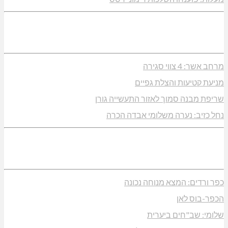
מרחב אשר: 4 צווי סגירה
מניעת קטיעות והצלת גפיים
שריפת מבנה סמוך לאזור התעשייה גורן
נחל כזיב: נערה משלומי אבדה הכרה
כפר ורדים: המצא מנוחה נכונה
הכפר-בוס לאן
שלומי: שב"חים ביערית