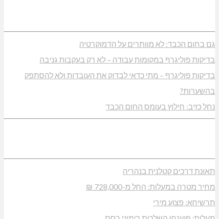
גם בחום הכבד: לא מוותרים על הדמוקרטיה
בדיקות פוליגרף במקומות עבודה – לא רק בעקבות גניבה
בדיקות פוליגרף – מתי כדאי לבדוק את העובדות ולא להסתפק
בהשערות?
נחל כזיב: חילוץ בעומס החום הכבד
תאונת דרכים קטלנית בנהריה
מחיר מטרה במעלות: החל מ-728,000 ₪
תרשיחא: פצוע מירי
מעלות: פוענחו השלכות רימוני רסס