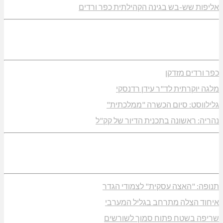
אליפות שש-בש בגינה הקהילתית כפר ורדים
כפר ורדים מזדקן
מלגה יוקרתית לד"ר עידן רדנסקי
גלילווסט: סיום הכשרה "ממלכתית"
נהריה: ראשונה בתכנית הדיור של קק"ל
תנופה: "האצה עסקית" לצמודי הגדר
איחוד הצלה מתרחב בגליל המערבי
שריפה בשטח פתוח סמוך לשורשים