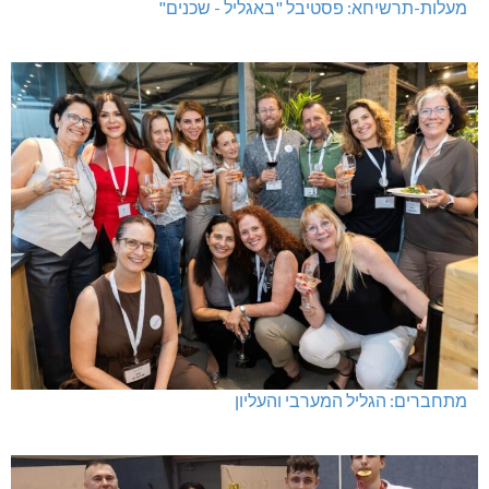
מעלות-תרשיחא: פסטיבל "באגליל - שכנים"
מתחברים: הגליל המערבי והעליון