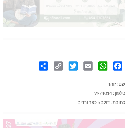
Share
Copy
Twitter
WhatsApp
Email
Facebook
Link
שם : זוהר
טלפון : 9974014
כתובת : דולב 5 כפר ורדים