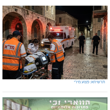
תרשיחא: פצוע מירי