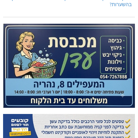
בהשערות?