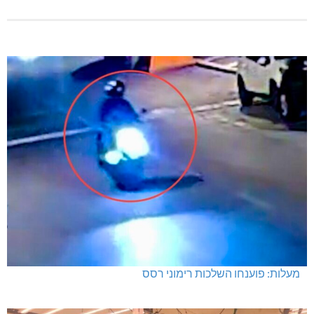
מעלות: פוענחו השלכות רימוני רסס