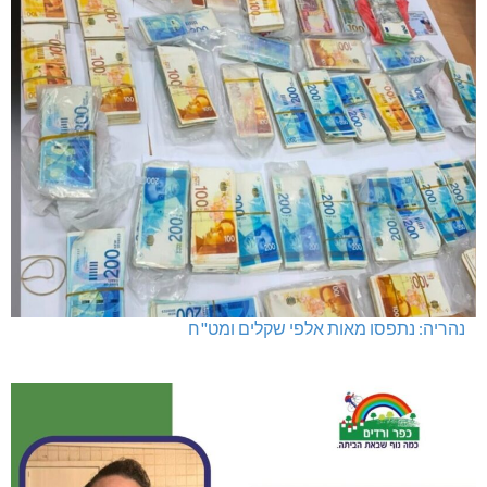
נהריה: נתפסו מאות אלפי שקלים ומט"ח