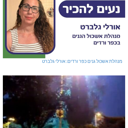
מנהלת אשכול גנים כפר ורדים: אורלי גלברט