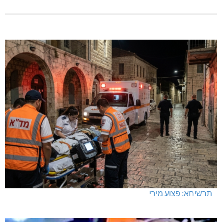
תרשיחא: פצוע מירי