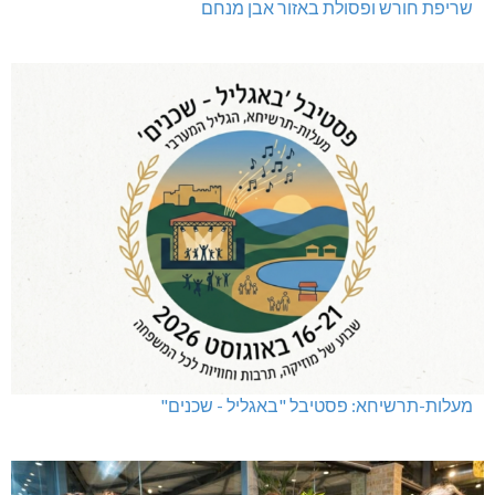
שריפת חורש ופסולת באזור אבן מנחם
מעלות-תרשיחא: פסטיבל "באגליל - שכנים"