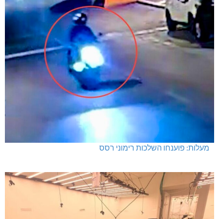
מעלות: פוענחו השלכות רימוני רסס