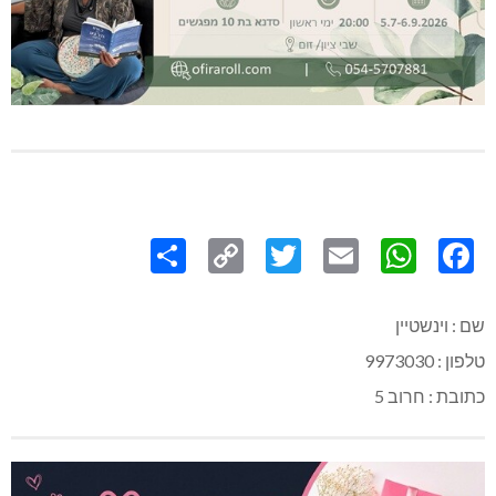
Share
Copy
Twitter
WhatsApp
Email
Facebook
Link
שם : וינשטיין
טלפון : 9973030
כתובת : חרוב 5