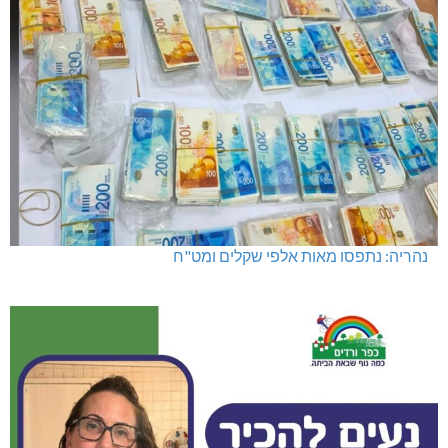
נהריה: נתפסו מאות אלפי שקלים ומט"ח