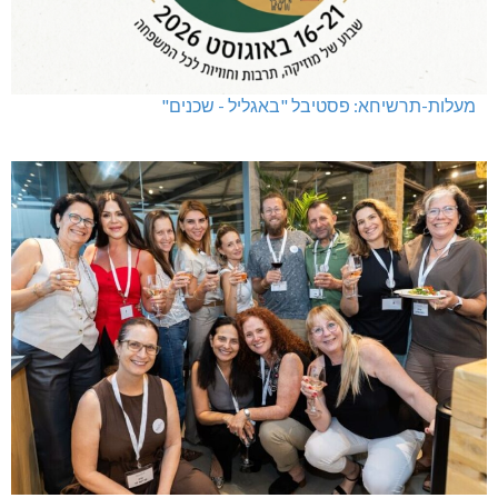
מעלות-תרשיחא: פסטיבל "באגליל - שכנים"