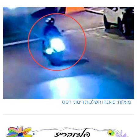
מעלות: פוענחו השלכות רימוני רסס