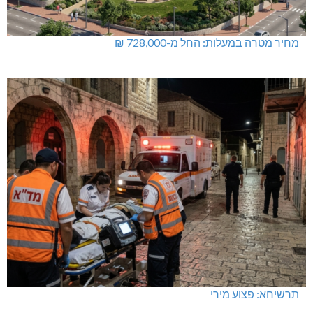
מחיר מטרה במעלות: החל מ-728,000 ₪
תרשיחא: פצוע מירי