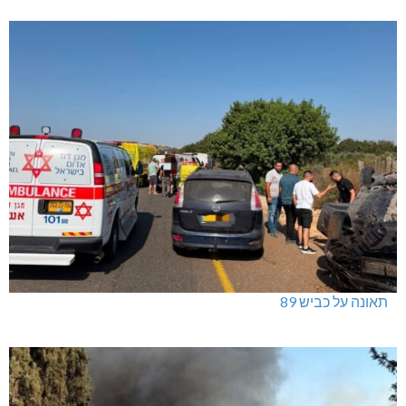
ינוח: מבנה רב תכליתי ב-120 מלש"ח
תאונה על כביש 89