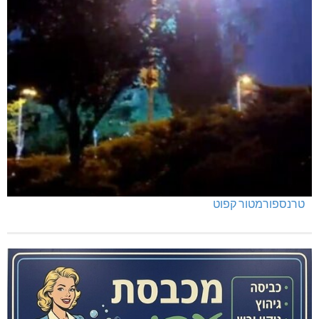
מנהלת אשכול גנים כפר ורדים: אורלי גלברט
טרנספורמטור קפוט