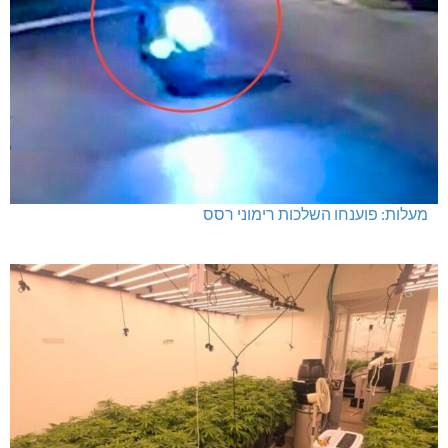
תרשיחא: פצוע מירי