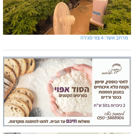
מעלות: פוענחו השלכות רימוני רסס
מרחב אשר: 4 צווי סגירה