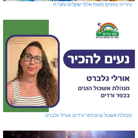
נהריה: נתפסו מאות אלפי שקלים ומט"ח