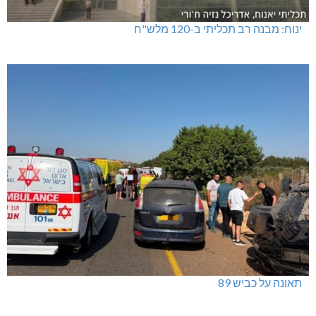
ינוח: מבנה רב תכליתי ב-120 מלש"ח
תאונה על כביש 89