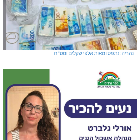
נהריה: נתפסו מאות אלפי שקלים ומט"ח