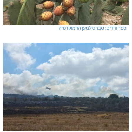
כפר ורדים: סברס למען הדמוקרטיה