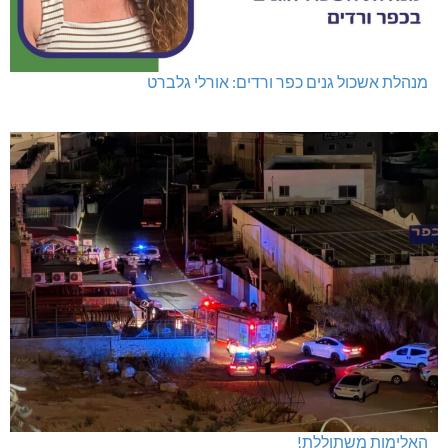
מנהלת אשכול גנים כפר ורדים: אורלי גלברט
האלימות משתוללת!