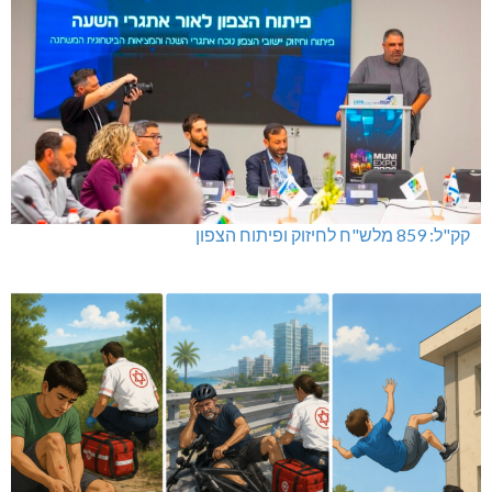
קק"ל: 859 מלש"ח לחיזוק ופיתוח הצפון