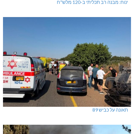
ינוח: מבנה רב תכליתי ב-120 מלש"ח
תאונה על כביש 89