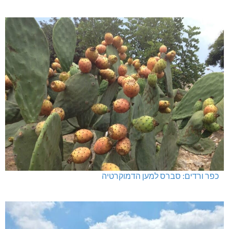
כפר ורדים: סברס למען הדמוקרטיה