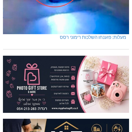
מעלות: פוענחו השלכות רימוני רסס