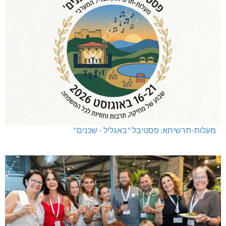
מעלות-תרשיחא: פסטיבל "באגליל - שכנים"