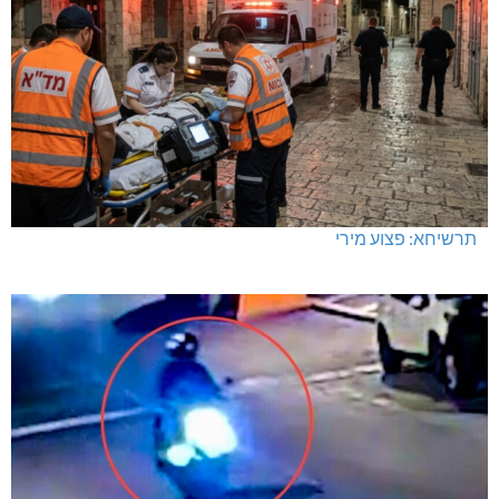
תרשיחא: פצוע מירי