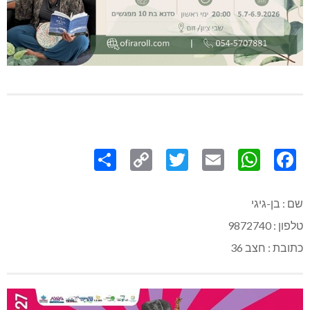
Share
Copy
Twitter
WhatsApp
Email
Facebook
Link
שם : בן-גיגי
טלפון : 9872740
כתובת : חצב 36