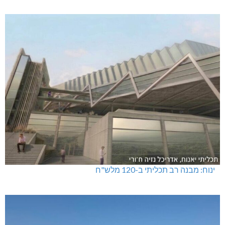
ינוח: מבנה רב תכליתי ב-120 מלש"ח