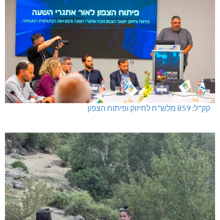
קק"ל: 859 מלש"ח לחיזוק ופיתוח הצפון