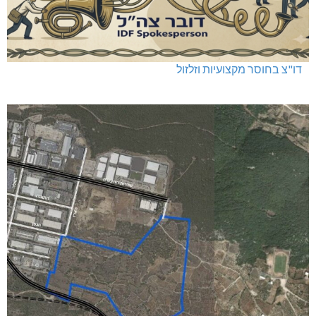
דו"צ בחוסר מקצועיות וזלזול