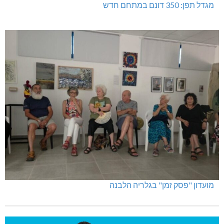
מגדל תפן: 350 דונם במתחם חדש
מועדון "פסק זמן" בגלריה הלבנה