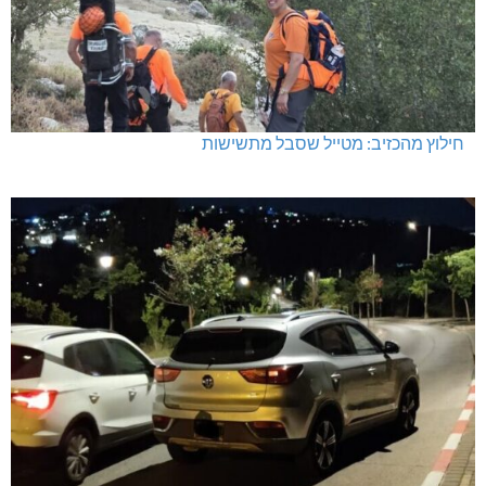
חילוץ מהכזיב: מטייל שסבל מתשישות