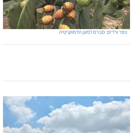
כפר ורדים: סברס למען הדמוקרטיה