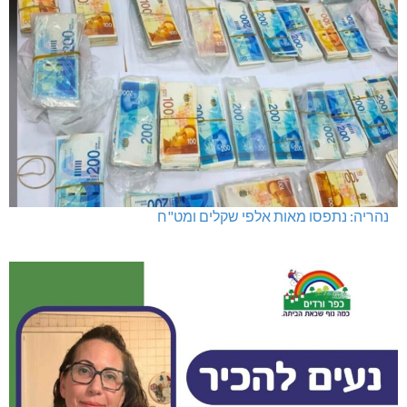
נהריה: נתפסו מאות אלפי שקלים ומט"ח