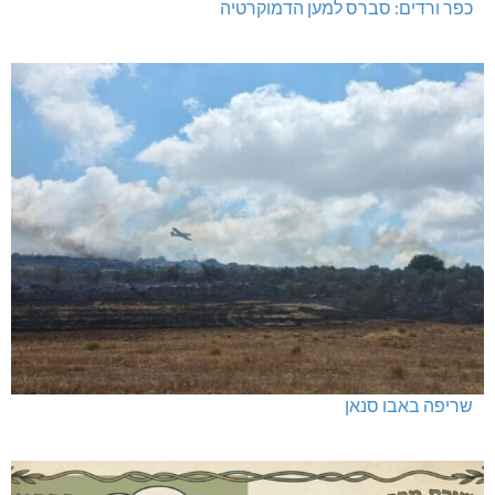
כפר ורדים: סברס למען הדמוקרטיה
שריפה באבו סנאן