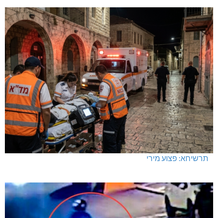
תרשיחא: פצוע מירי