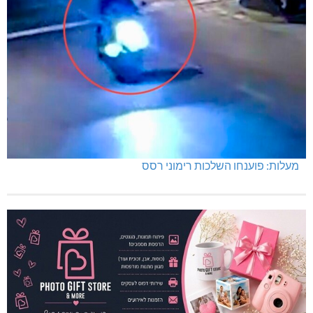
מעלות: פוענחו השלכות רימוני רסס