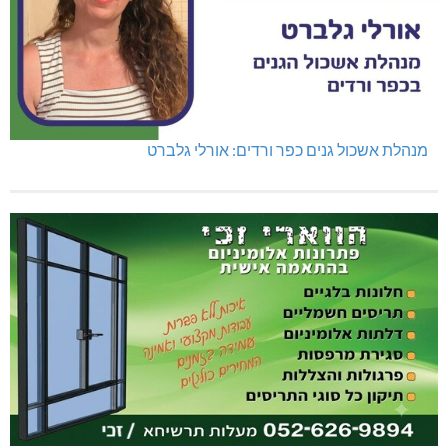
מנהלת אשכול גנים כפר ורדים: אורלי גלברט