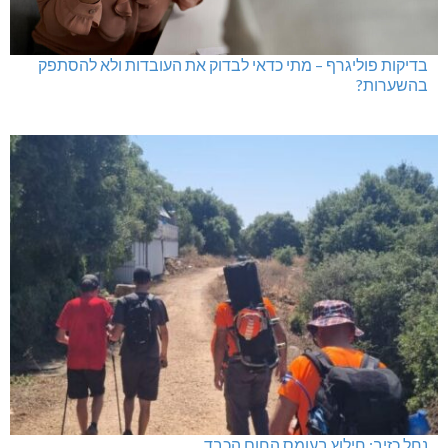
בדיקות פוליגרף – מתי כדאי לבדוק את העובדות ולא להסתפק
בהשערות?
נחל כזיב: חילוץ בעומס החום הכבד