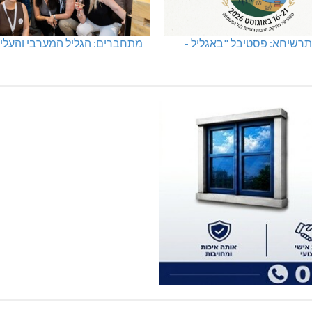
רשיחא: פסטיבל "באגליל -
מתחברים: הגליל המערבי והעליו