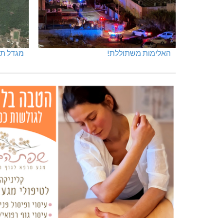
האלימות משתוללת!
מגדל תפן: 350 דונם ב