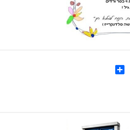
Share
Co
L