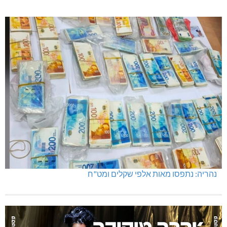
נהריה: נתפסו מאות אלפי שקלים ומט"ח