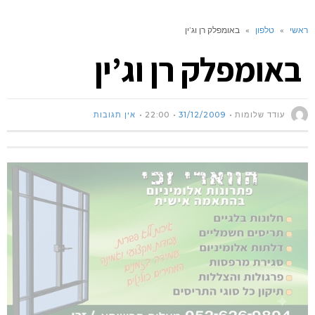
ראשי
»
טלפון
»
באומפלק רן וג’ין
באומפלק רן וג’ין
עודד שלומות
31/12/2009
22:00
אין תגובות