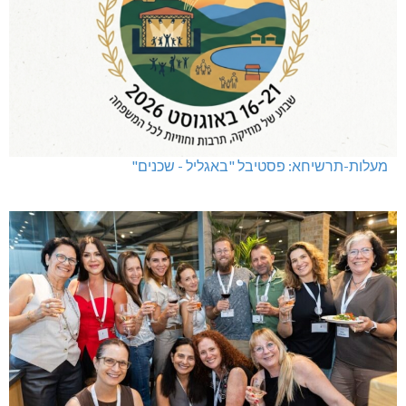
מעלות-תרשיחא: פסטיבל "באגליל - שכנים"