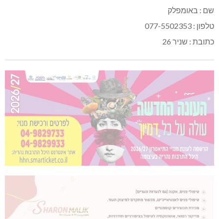
שם : באומפלק
טלפון : 077-5502353
כתובת : שניר 26