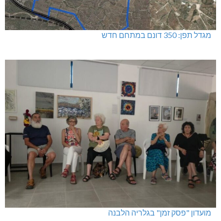
מגדל תפן: 350 דונם במתחם חדש
מועדון "פסק זמן" בגלריה הלבנה