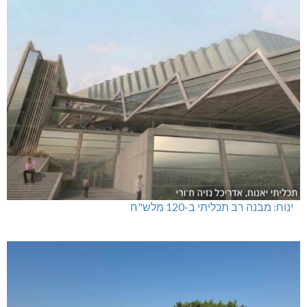
ינוח: מבנה רב תכליתי ב-120 מלש"ח