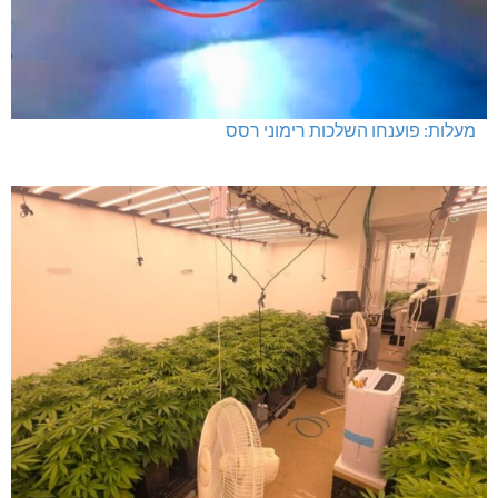
מעלות: פוענחו השלכות רימוני רסס