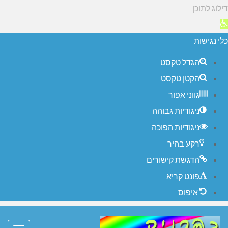
דילוג לתוכן
תח
רגל
כלי נגישות
גישות
הגדל טקסט
הקטן טקסט
גווני אפור
ניגודיות גבוהה
ניגודיות הפוכה
רקע בהיר
הדגשת קישורים
פונט קריא
איפוס