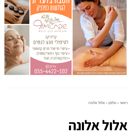
ראשי
»
טלפון
»
אלול אלונה
אלול אלונה