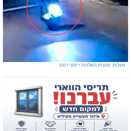
מעלות: פוענחו השלכות רימוני רסס