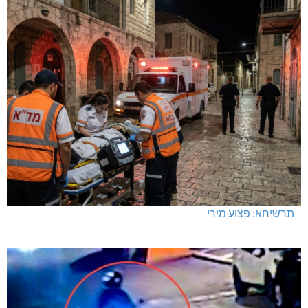
מחיר מטרה במעלות: החל מ-728,000 ₪
תרשיחא: פצוע מירי