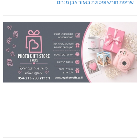
שריפת חורש ופסולת באזור אבן מנחם