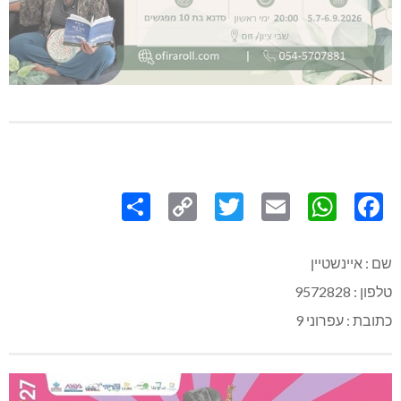
Share
Copy
Twitter
WhatsApp
Email
Facebook
Link
שם : איינשטיין
טלפון : 9572828
כתובת : עפרוני 9