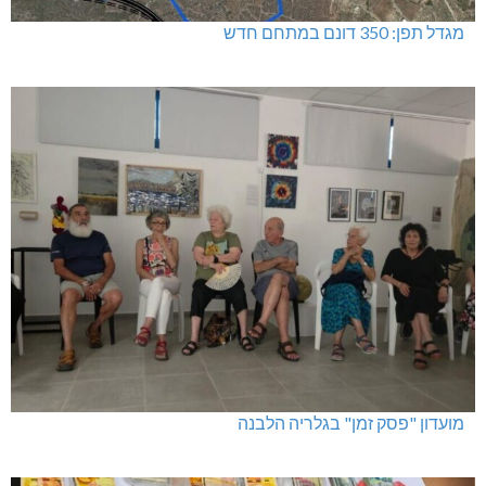
מגדל תפן: 350 דונם במתחם חדש
מועדון "פסק זמן" בגלריה הלבנה