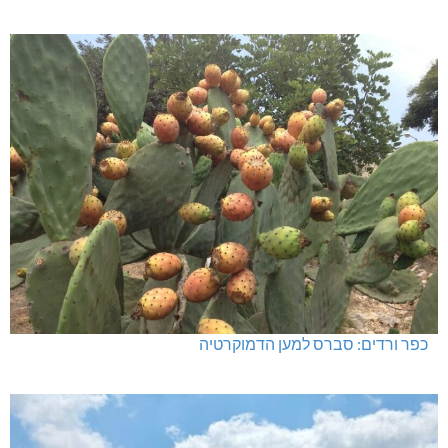
כפר ורדים: סברס למען הדמוקרטיה