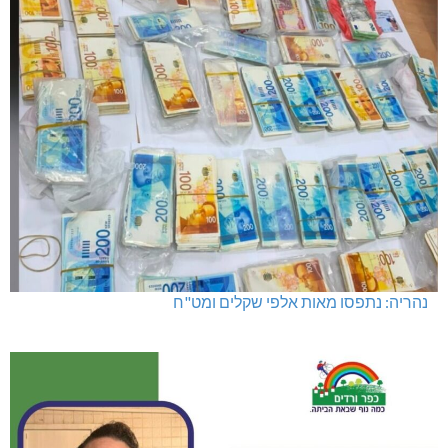
נהריה: נתפסו מאות אלפי שקלים ומט"ח