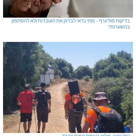
בדיקות פוליגרף – מתי כדאי לבדוק את העובדות ולא להסתפק
בהשערות?
נחל כזיב: חילוץ בעומס החום הכבד