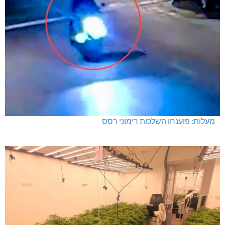
מעלות: פוענחו השלכות רימוני רסס