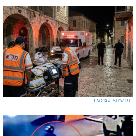
תרשיחא: פצוע מירי