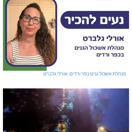
מנהלת אשכול גנים כפר ורדים: אורלי גלברט