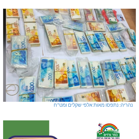
נהריה: נתפסו מאות אלפי שקלים ומט"ח