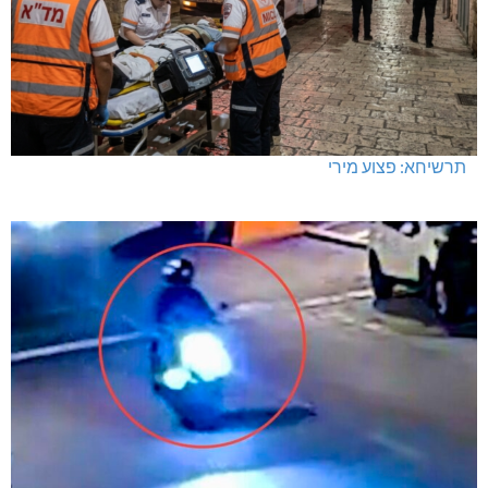
תרשיחא: פצוע מירי