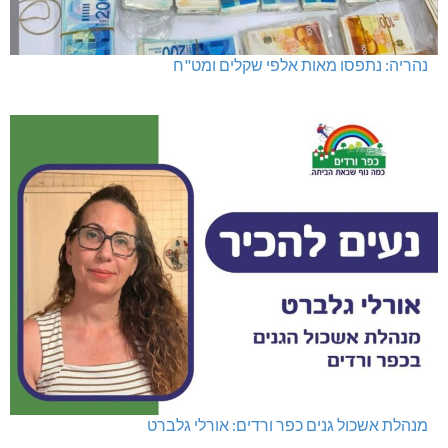
נהריה: נתפסו מאות אלפי שקלים ומט"ח
מנהלת אשכול גנים כפר ורדים: אורלי גלברט