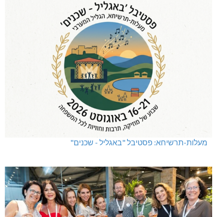
מעלות-תרשיחא: פסטיבל "באגליל - שכנים"