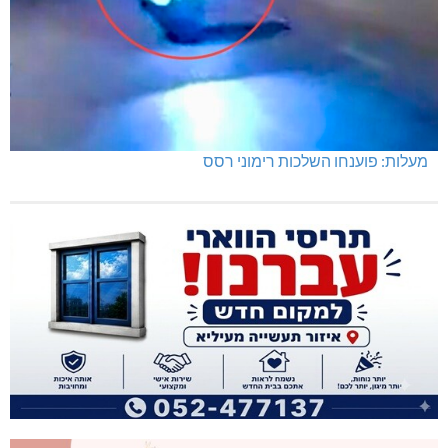
מעלות: פוענחו השלכות רימוני רסס