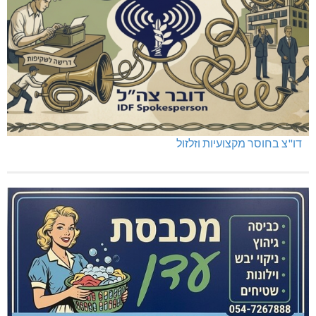
דו"צ בחוסר מקצועיות וזלזול