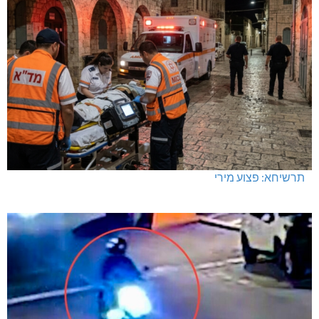
תרשיחא: פצוע מירי