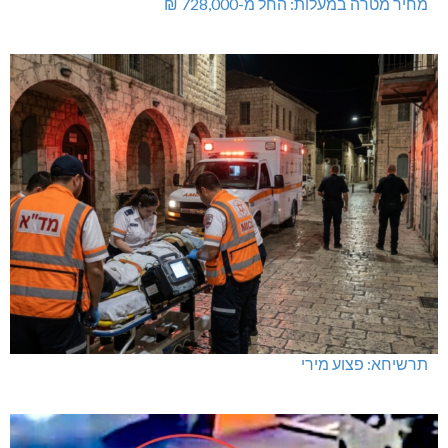
מחיר מטרה במעלות: החל מ-728,000 ₪
תרשיחא: פצוע מירי