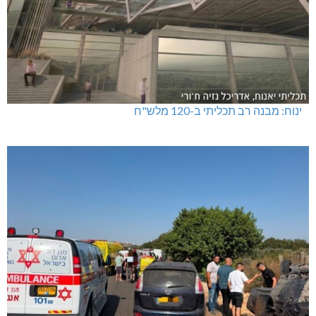
ינוח: מבנה רב תכליתי ב-120 מלש"ח