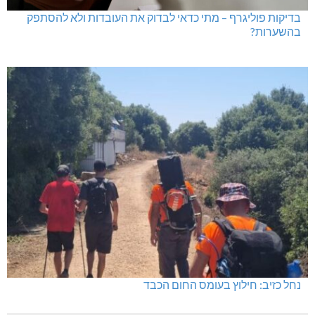
בדיקות פוליגרף – מתי כדאי לבדוק את העובדות ולא להסתפק
בהשערות?
נחל כזיב: חילוץ בעומס החום הכבד