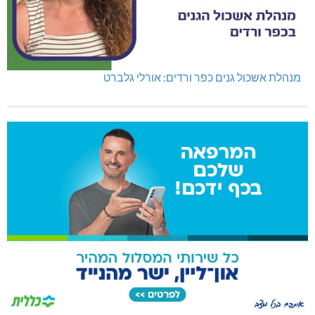
מנהלת אשכול גנים כפר ורדים: אורלי גלברט