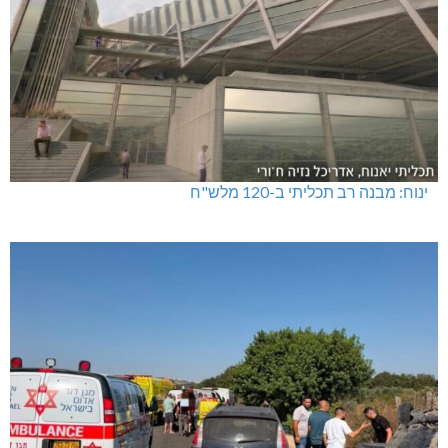
ינוח: מבנה רב תכליתי ב-120 מלש"ח