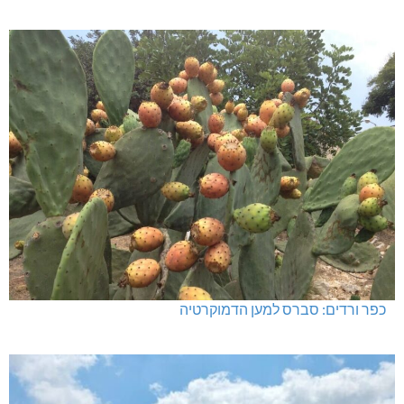
כפר ורדים: סברס למען הדמוקרטיה