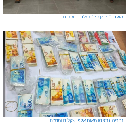
מועדון "פסק זמן" בגלריה הלבנה
נהריה: נתפסו מאות אלפי שקלים ומט"ח