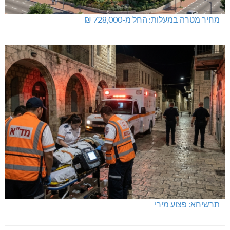
מחיר מטרה במעלות: החל מ-728,000 ₪
תרשיחא: פצוע מירי