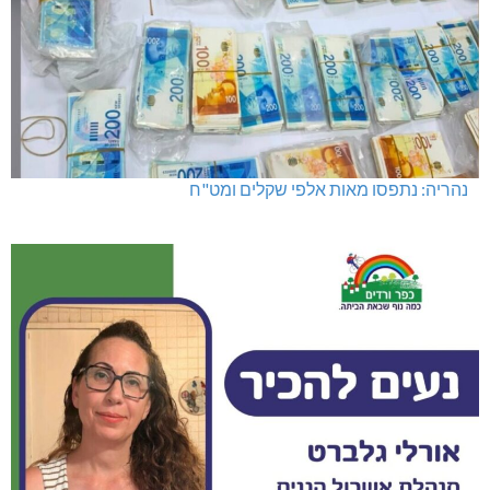
נהריה: נתפסו מאות אלפי שקלים ומט"ח