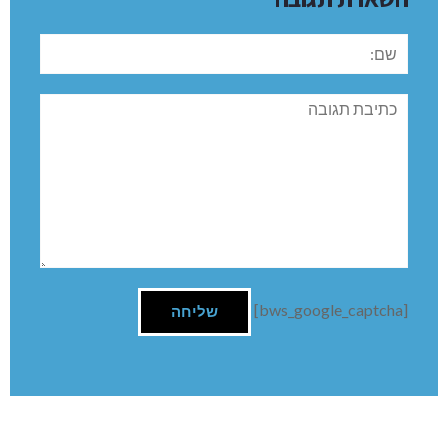
שם:
תגובה
[bws_google_captcha]