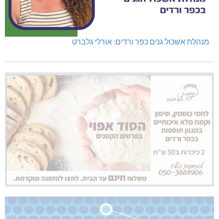
מנהלת אשכול גנים כפר ורדים: אורלי גלברט