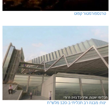
טרנספורמטור קפוט
ינוח: מבנה רב תכליתי ב-120 מלש"ח