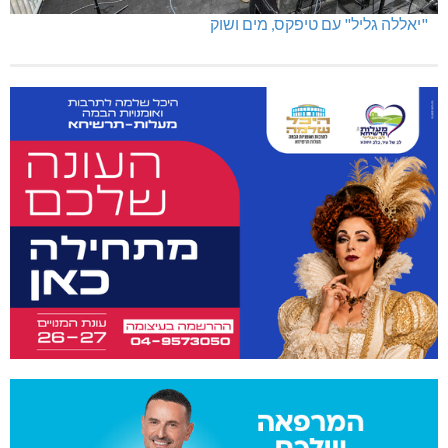
"יאללה גליל" עם טיפקס, מים ושוק