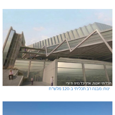
ינוח: מבנה רב תכליתי ב-120 מלש"ח