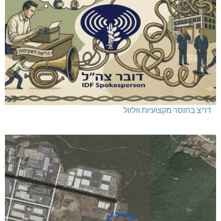
דו"צ בחוסר מקצועיות וזלזול