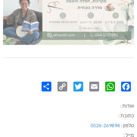
Share
Copy
Twitter
WhatsApp
Email
Facebook
Link
אודות :
כתובת :
טלפון :
0526-269894
מייל :