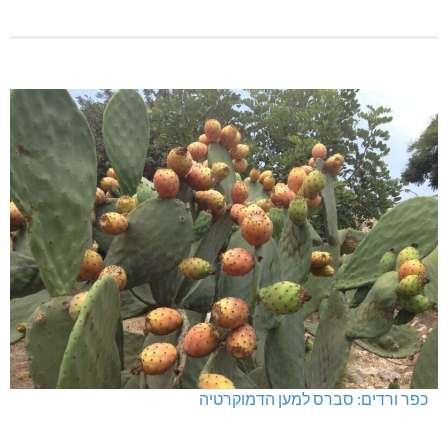
כפר ורדים: סברס למען הדמוקרטיה