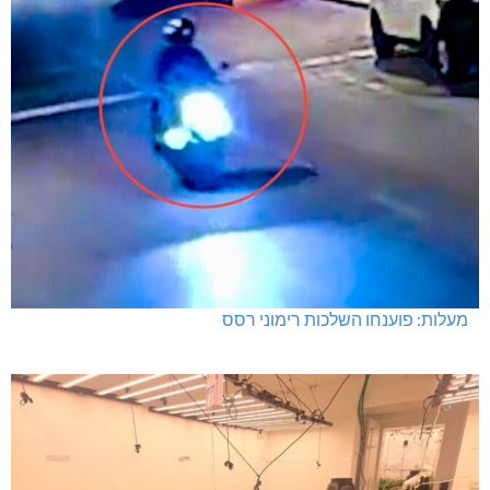
מעלות: פוענחו השלכות רימוני רסס