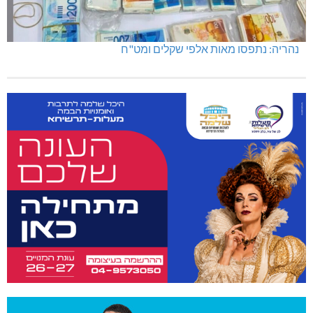
נהריה: נתפסו מאות אלפי שקלים ומט"ח