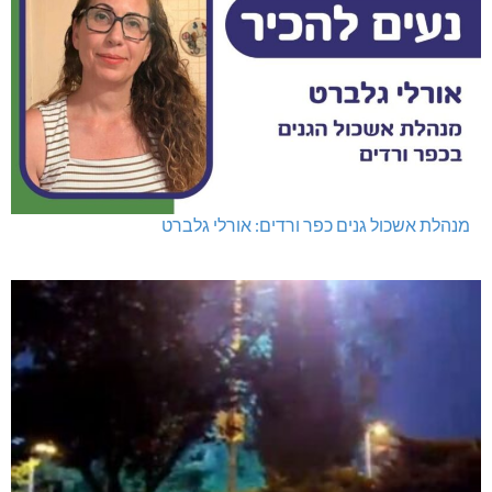
מנהלת אשכול גנים כפר ורדים: אורלי גלברט