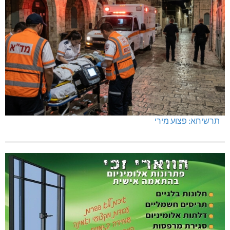
תרשיחא: פצוע מירי