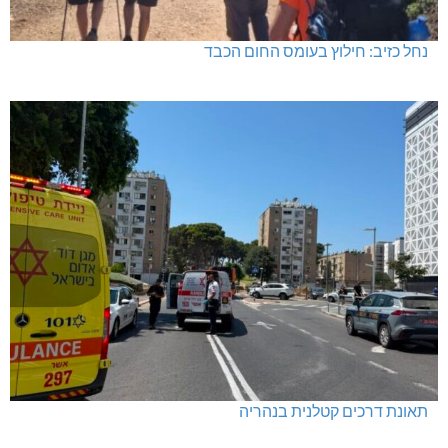
נחל כזיב: חילוץ בעומס החום הכבד
תאונת דרכים קטלנית בנהריה