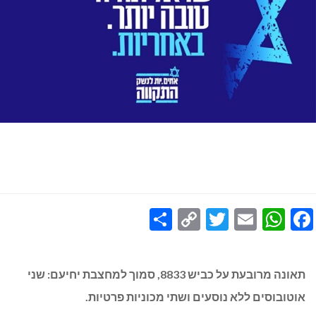
Share
Copy
Twitter
WhatsApp
Email
Facebook
Link
תאונה מרובעת על כביש 8833, סמוך למחצבת יחיעם: שני
אוטובוסים ללא נוסעים ושתי מכוניות פרטיות.
הרוג משייח’ דנון ועוד שלושה פצועים.