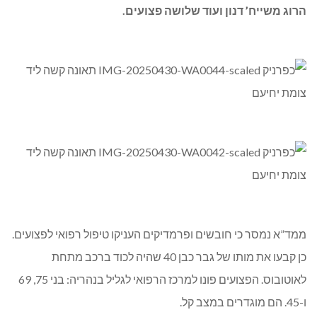
ממד”א נמסר כי חובשים ופרמדיקים העניקו טיפול רפואי לפצועים.
כן קבעו את מותו של גבר כבן 40 שהיה לכוד ברכב מתחת
לאוטובוס. הפצועים פונו למרכז הרפואי לגליל בנהריה: בני 75, 69
ו-45. הם מוגדרים במצב קל.
חובש בכיר מיחידת האופנועים של מד”א שמעון דהאן, חובש
בכיר במד”א שאוקי חדאד ופראמדיקית מד”א זר הירשפלד
סיפרו:
“הגענו למקום וראינו שמדובר בתאונה קשה מאוד. מתחת
לאחד האוטובוסים נלכד רכב פרטי כשבתוכו נהג. לאחר חילוץ
ממושך הוציאו גבר כבן 40 כשהוא מחוסר הכרה, ללא נשימה וללא
דופק עם חבלה רב מערכתית קשה. ביצענו בדיקות רפואיות
ולצערנו, לא נותר לנו אלא לקבוע את מותו. 2 נהגי האוטובוסים ונהג
רכב פרטי נוסף שהיו מעורבים בתאונה, היו בהכרה מלאה וסבלו