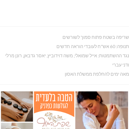
המוזיאונצ'יק
המניין המשפחתי מסורתי בכפר ורדים
בית הכנסת האורתודוקסי
מרכז קהילתי, מתנ"ס
מילון וליש אנגלי-עברי עברי-אנגלי
נתיב אקספרס
הועדה המקומית לתכנון ובניה
קונסרבטוריון כפר ורדים