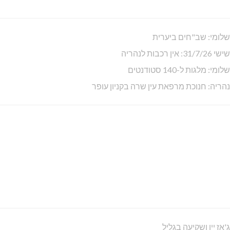
גלילווסט: סיום הכשרה "ממלכתית"
נהריה: ראשונה בתכנית הדיור של קק"ל
תנופה: "האצה עסקית" לצמודי הגדר
איחוד הצלה מתרחב בגליל המערבי