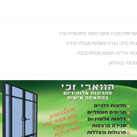
שישי 31/7/26: אין רכבות לנהריה
שלומי: מלגות ל-140 סטודנטים
נהריה: חנוכת מרפאת עין שרה בקניון עופר
ג'אז יין ושקיעה בגליל
השכר הגבוה בגליל המערבי: כפר ורדים
שריפת דירה בנהריה