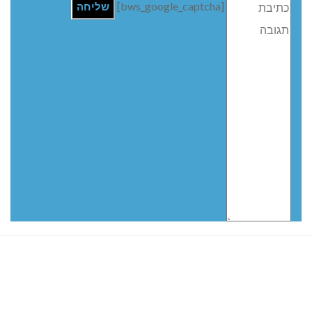
חדשות אחרונות
נהריה: אלימות נגד גיבורי המחאה
לעצור את העבריינות במעלות-תרשיחא