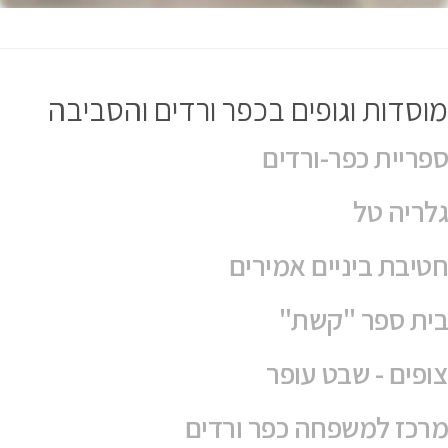
עיריית מעלות-תרשיחא
פינוי אסבסט
עגורנים
מ.מ. ינוח-ג'ת
חיפוי קירות
טיולים מאורגנים לשומרי מסורת
דלתות עץ
בדיקות פוליגרף