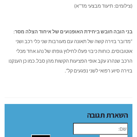
השארת תגובה
שם:
תגובה
[bws_google_captcha]