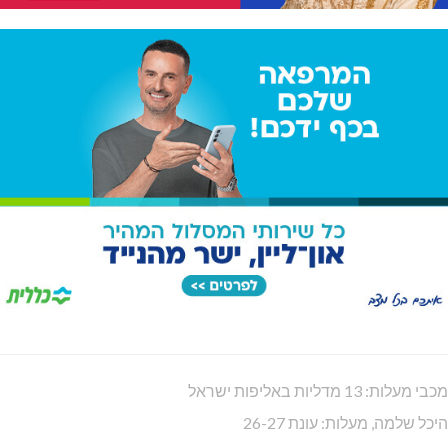
בדיקות פוליגרף – מתי כדאי לבדוק את העובדות ולא להסתפק
בהשערות?
נחל כזיב: חילוץ בעומס החום הכבד
תאונת דרכים קטלנית בנהריה
מחיר מטרה במעלות: החל מ-728,000 ₪