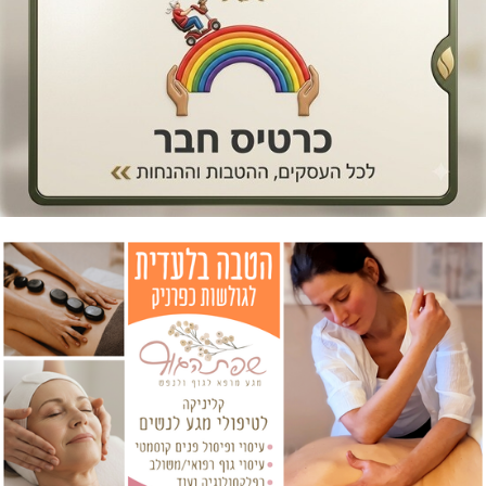
דו"צ בחוסר מקצועיות וזלזול
מגדל תפן: 350 דונם במתחם חדש
מועדון "פסק זמן" בגלריה הלבנה
נהריה: נתפסו מאות אלפי שקלים ומט"ח