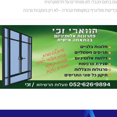
תרשיחא: פצוע מירי
מעלות: פוענחו השלכות רימוני רסס
מרחב אשר: 4 צווי סגירה
מניעת קטיעות והצלת גפיים