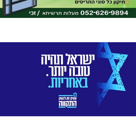
מחאת הגליל: 142 שבועות לטבח/ 13 שבועות לתיקון
המגרשים בעין יעקב: חשש לתיבת פנדורה
אליפות שש-בש בגינה הקהילתית כפר ורדים
כפר ורדים מזדקן
מלגה יוקרתית לד"ר עידן רדנסקי