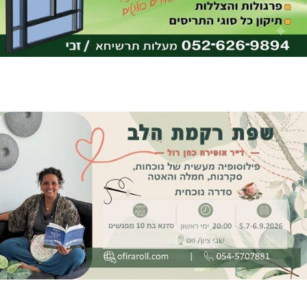
תאונה על כביש 89
שריפת חורש ופסולת באזור אבן מנחם
מעלות-תרשיחא: פסטיבל "באגליל - שכנים"
מתחברים: הגליל המערבי והעליון