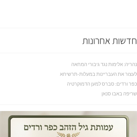
כפר ורדים: סברס למען הדמוקרטיה
שריפה באבו סנאן