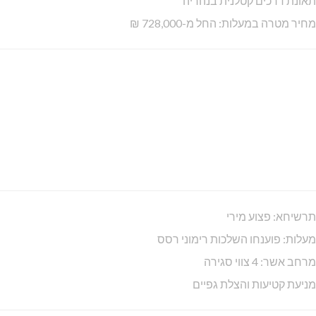
שלומי: שב"חים ביערית