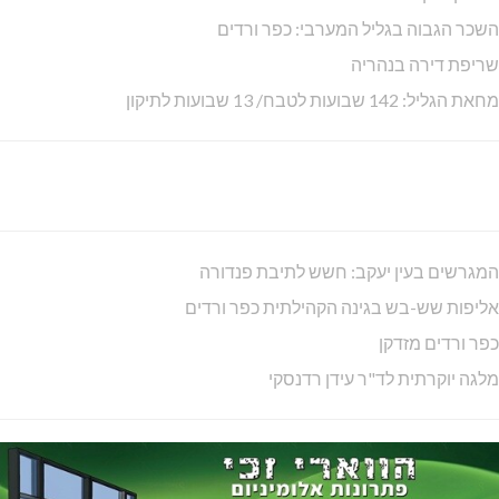
שריפה בשטח פתוח סמוך לשורשים
תנופה: 60 אש"ח לעובדי הוראה חדשים
נגד ההשתמטות: אייל שמואלי, משה דוידוביץ, יאסר גדבאן, רונן מרלי
ודני עברי
מאה ימים להחלפת ממשלת האסון