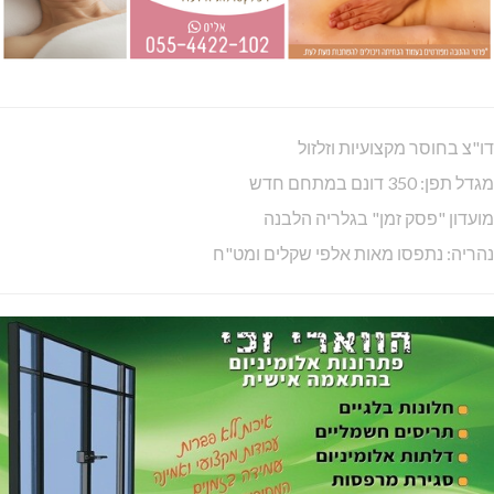
מנהלת אשכול גנים כפר ורדים: אורלי גלברט
האלימות משתוללת!
טרנספורמטור קפוט
ינוח: מבנה רב תכליתי ב-120 מלש"ח