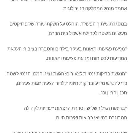
אחמד מנהל המחלקה הנוירולוגית.
במסגרת שיתוף הפעולה, הוחלט על השקת שורה של פרויקטים
מעשיים בשטח לקהילת אשכול בית הכרם:
*מניעת פגיעות ותאונות בעיקר בילדים והסברה בציבור: העלאת
המודעות לבטיחות ומניעת פציעות ותאונות.
*הנגשת בדיקות גנטיות לצעירים: הגעת נציגי המכון הגנטי לשטח
כדי להנגיש מידע ובדיקות חיוניות לדור הצעיר, זוגות צעירים,
תכנון הריון וכו’..
*בריאות הגיל השלישי: סדרת הרצאות ייעודיות לקהילה
המבוגרת בנושאי בריאות ואיכות חיים.
*אורח חיים בריא וילדים: סדנאות חווייתיות ומעצימות בנושאי