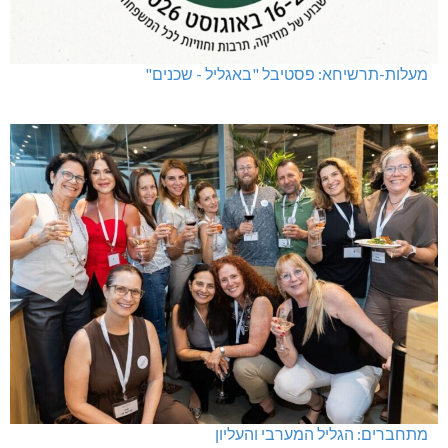
מעלות-תרשיחא: פסטיבל "באגליל - שכנים"
מתחברים: הגליל המערבי והעליון