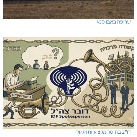
שריפה באבו סנאן
דו"צ בחוסר מקצועיות וזלזול