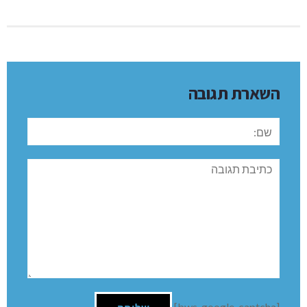
השארת תגובה
שם:
תגובה
[bws_google_captcha]