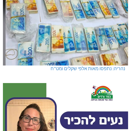
נהריה: נתפסו מאות אלפי שקלים ומט"ח