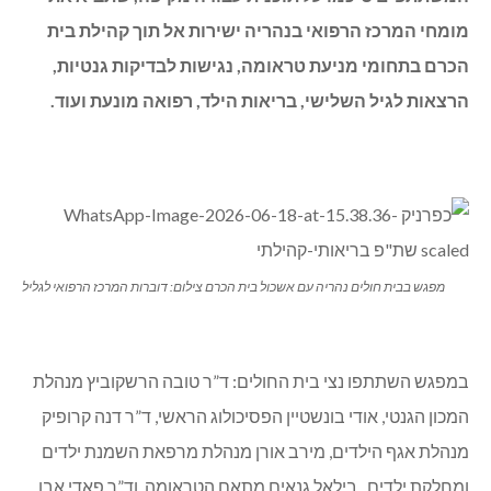
מומחי המרכז הרפואי בנהריה ישירות אל תוך קהילת בית
הכרם בתחומי מניעת טראומה, נגישות לבדיקות גנטיות,
הרצאות לגיל השלישי, בריאות הילד, רפואה מונעת ועוד.
מפגש בבית חולים נהריה עם אשכול בית הכרם צילום: דוברות המרכז הרפואי לגליל
במפגש השתתפו נצי בית החולים: ד”ר טובה הרשקוביץ מנהלת
המכון הגנטי, אודי בונשטיין הפסיכולוג הראשי, ד”ר דנה קרופיק
מנהלת אגף הילדים, מירב אורן מנהלת מרפאת השמנת ילדים
ומחלקת ילדים , בילאל גנאים מתאם הטראומה, וד”ר פאדי אבו