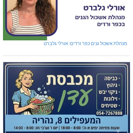
מנהלת אשכול גנים כפר ורדים: אורלי גלברט