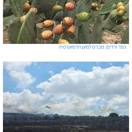
כפר ורדים: סברס למען הדמוקרטיה