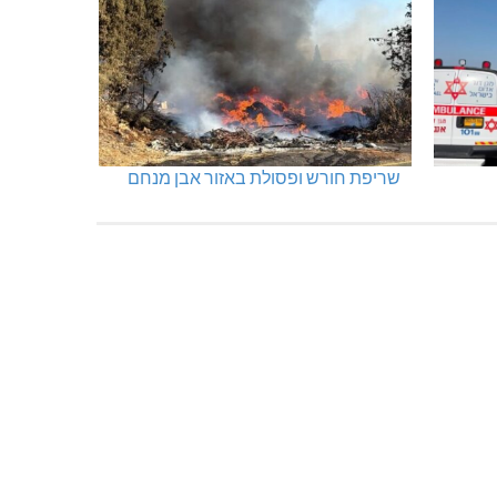
מנהלת אשכול גנים כפר ורדים: אורלי
גלברט
שריפת חורש ופסולת באזור אבן מנחם