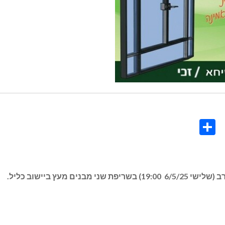
Share
Co
L