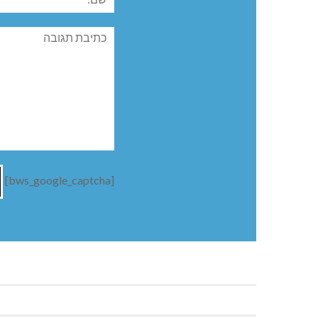
תגובה
[bws_google_captcha]