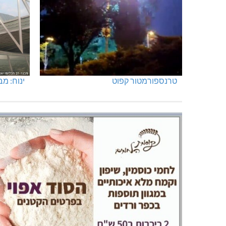
האלימות משתוללת!
מועדון 
טרנספורמטור קפוט
ינוח: מבנה