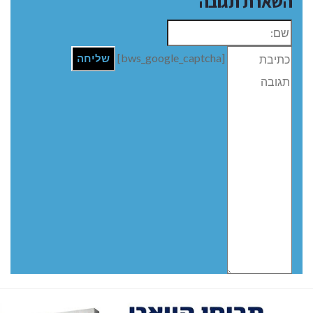
השארת תגובה
שם:
תגובה
[bws_google_captcha]