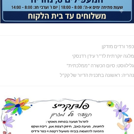
כפר ורדים מזדקן
מלגה יוקרתית לד"ר עידן רדנסקי
גלילווסט: סיום הכשרה "ממלכתית"
נהריה: ראשונה בתכנית הדיור של קק"ל