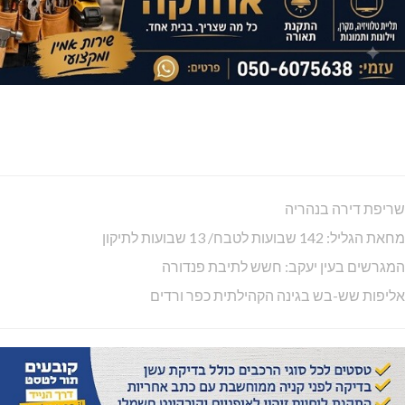
שריפת דירה בנהריה
מחאת הגליל: 142 שבועות לטבח/ 13 שבועות לתיקון
המגרשים בעין יעקב: חשש לתיבת פנדורה
אליפות שש-בש בגינה הקהילתית כפר ורדים