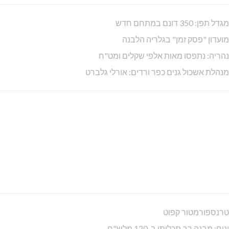
מגדל תפן: 350 דונם במתחם חדש
מועדון "פסק זמן" בגלריה הלבנה
נהריה: נתפסו מאות אלפי שקלים ומט"ח
מנהלת אשכול גנים כפר ורדים: אורלי גלברט
טרנספורמטור קפוט
ינוח: מבנה רב תכליתי ב-120 מלש"ח