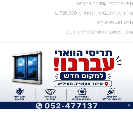
תאונת דרכים קטלנית בנהריה
מחיר מטרה במעלות: החל מ-728,000 ₪
תרשיחא: פצוע מירי
מעלות: פוענחו השלכות רימוני רסס