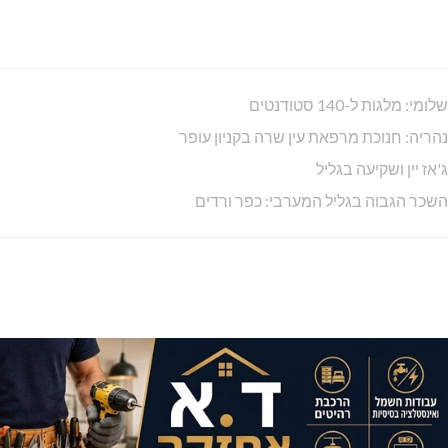
שלומי: מלגות ל-140 סטודנטים
נהריה: חנוכת מרפאת עין שרה בקניון עופר
ג'אז יין ושקיעה בגליל
השכר הגבוה בגליל המערבי: כפר ורדים