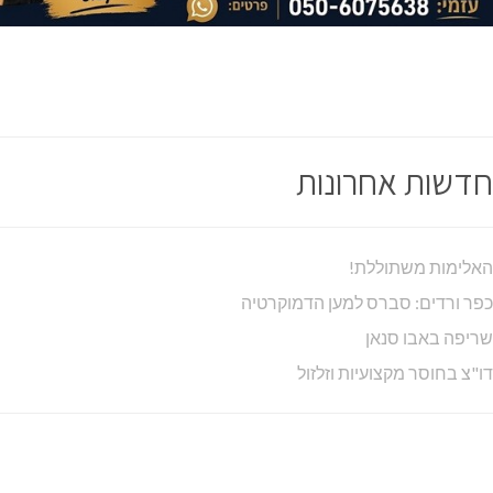
חדשות אחרונות
האלימות משתוללת!
כפר ורדים: סברס למען הדמוקרטיה
שריפה באבו סנאן
דו"צ בחוסר מקצועיות וזלזול