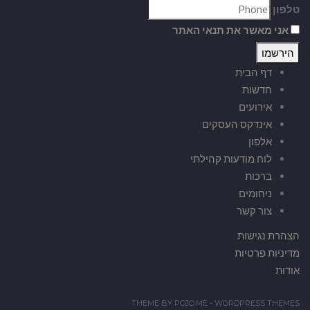
טלפון
אני מאשר את תנאי האתר
דף הבית
חדשות
אירועים
אינדקס העסקים
אלפון
לוח מודעות קהילתי
ברכות
ניחומים
צור קשר
הצהרת נגישות
מדיניות פרטיות
אודות
THEME BY
POJO.ME
- WORDPRESS THEMES