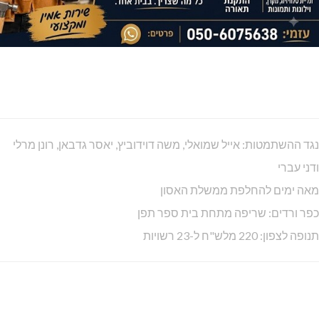
נגד ההשתמטות: אייל שמואלי, משה דוידוביץ, יאסר גדבאן, רונן מרלי
ודני עברי
מאה ימים להחלפת ממשלת האסון
כפר ורדים: שריפה מתחת בית ספר תפן
תנופה לצפון: 220 מלש"ח ל-23 רשויות