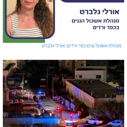
מנהלת אשכול גנים כפר ורדים: אורלי גלברט