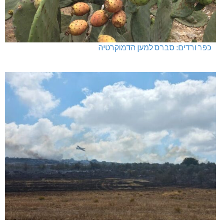
כפר ורדים: סברס למען הדמוקרטיה