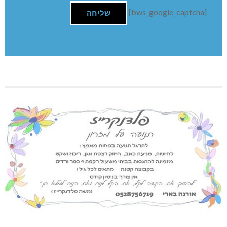
[bws_google_captcha]