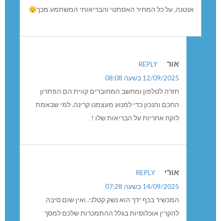
הויכוח על המיקום רלוונטי.
אפשר וצריך למקם באזור אחר.
אך עלינו להבין את העובדה שהמכשיר אשר בכף ידנו דורש
אנטנה, על כל המחיר האסתטי והבריאותי המשתמע מכך
אור
REPLY
12/09/2025 בשעה 08:08
חזרה לטלפון ומחשב המחוברים קווית הם הפתרון
החכם והנכון כדי למנוע מעצמנו קרינה. למי שבאמת
לוקח אחריות על הבריאות שלו !
אורי
REPLY
14/09/2025 בשעה 07:28