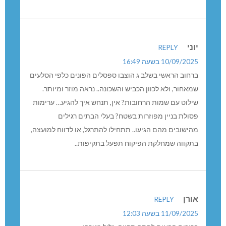
תחבורה ציבורית, במצב חירום אנחנו נתונים לחסדי האל
אבל מוזיקה רועשת וחפלות לסירוגין יש.
יוני
REPLY
10/09/2025 בשעה 16:49
ברחוב הראשי בשלב ג הוצבו ספסלים הפונים כלפי הסלעים
שמאחור, ולא לכוון הכביש והשכונה.. נראה מוזר ומיותר.
שילוט עם שמות הרחובות? אין, תנחש איך להגיע… ערימות
פסולת בניין מפוזרות בשטח? בעלי הבתים רגילים
מהישובים מהם הגיעו.. תתחילו להתרגל, או לדווח למועצה,
בתקווה שמחלקת הפיקוח תפעל בתקיפות..