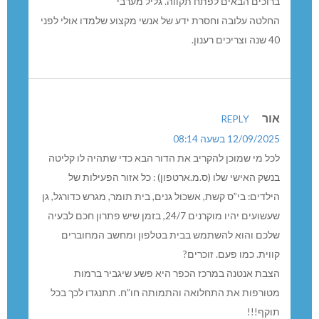
אורן
REPLY
11/09/2025 בשעה 12:03
ברוכים הבאים לפתח תקווה. גליל מערבי
החלטה עלובה וחסרת ידע של אנשי מקצוע שלמדו אולי לפני
40 שנה וצריכים רענון.
אור
REPLY
12/09/2025 בשעה 08:14
לכל מי שמוכן להקריב את הדור הבא כדי שתהיה לו קליטה
בנשק האישי שלו (ס.מ.ארטפון) : כל אזור הפעילות של
הילדים: בי”ס קשת, אשכול גנים, בית תומר, מגרש כדורגל, גן
שעשועים יהיו מוקרנים 24/7, בזמן שיש פתרון חכם לבעיה
שלכם והוא להשתמש בבית בטלפון ומחשב המחוברים
קווית. כמו פעם. זוכרים?