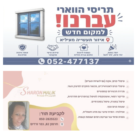
נהריה: נתפסו מאות אלפי שקלים ומט"ח