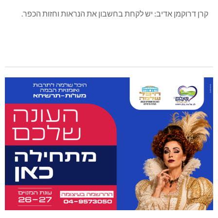
ניר שילה: לתת לנושא קדימות, בשל חשיבותו הביטחונית.
קרן דרוקמן אדיב: יש לקחת בחשבון את הנראות וחזות הכפר.