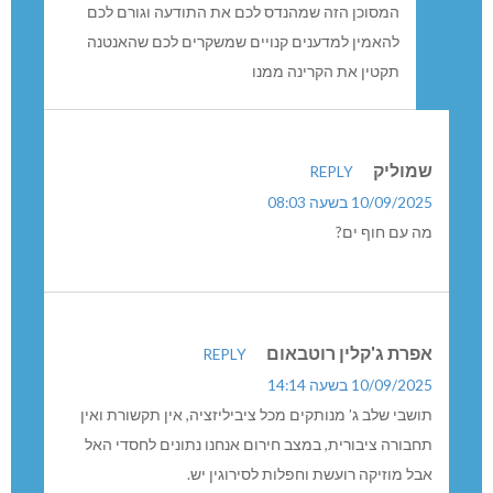
המכשיר בכף ידך הוא נשק קטלני. ואין שום סיבה
להקרין אוכלוסיות בגלל ההתמכרות שלכם למסך
המסוכן הזה שמהנדס לכם את התודעה וגורם לכם
להאמין למדענים קנויים שמשקרים לכם שהאנטנה
תקטין את הקרינה ממנו
שמוליק
REPLY
10/09/2025 בשעה 08:03
מה עם חוף ים?
אפרת ג'קלין רוטבאום
REPLY
10/09/2025 בשעה 14:14
תושבי שלב ג’ מנותקים מכל ציביליזציה, אין תקשורת ואין