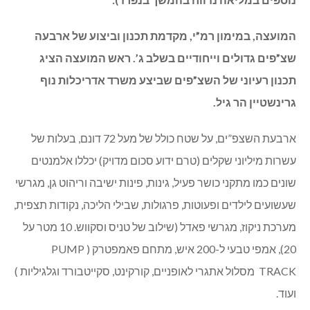
8/9/25) עדכן ראש המועצה אייל שמואלי בדבר שני
פרויקטים משמעותיים של הנדסה ותשתיות (נושאים
נוספים במליאה נדווח בהמשך בנפרד):
המועצה, במימון רמ”י, מקדמת תכנון וביצוע של ארבעה
שצ”פים גדולים וייחודיים בשלב ג’. ראש המועצה הציג
תכנון רעיוני של השצ”פים שביצע משרד אדריכלות נוף
גרינשטיין הר גיל.
ארבעת השצפ”ים, על שטח כולל של מעל 72 דונם, בעלות של
עשרות מיליוני שקלים (טרם ידוע סכום מדויק) יכללו אלמנטים
שונים כמו מתקני כושר פעיל, גינות, פינות ישיבה וריהוט גן, מגרשי
שעשועים לילדים ופעוטות, פרגולות, שבילי הליכה, נקודות תצפית,
מערכת ניקוז, מגרשי פאדל (שילוב של טניס וסקווש. 10 מטר על
20), אמפי טבעי ל-200 איש, מתחם פאמפטרק ( PUMP