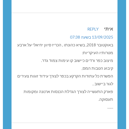
הצבת אנטנה במרכז הכפר היא פשע שיגביר ברמות
מטורפות את התחלואה והתמותה חו”ח. תתנגדו לכך בכל
תוקף!!!
איתי
REPLY
13/09/2025 בשעה 07:38
באוקטובר 2018, בשיא כהונתו , הכריז סיוון יחיאלי על ארבע
מטרותיו העיקריות:
מיצוב כפר ורדים כיישוב קו עימות צמוד גדר.
קיבוע הטבות המס,
הפשרת כל עתודות הקרקע בכפר לצורך עידוד זוגות צעירים
לגור ביישוב ,
פארק התעשייה לצורך הגדלת הכנסות ארנונה ומקומות
תעסוקה.
……