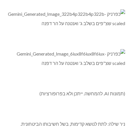
תב”ע מקומית.
(תמונות AI. להמחשה. ייתכן ולא בפרופורציות)