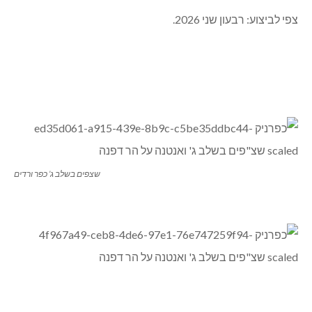
TRACK מסלול אתגרי לאופניים, קורקינט, סקייטבורד וגלגיליות )
ועוד.
צפי לביצוע: רבעון שני 2026.
שצפים בשלב ג’ כפר ורדים