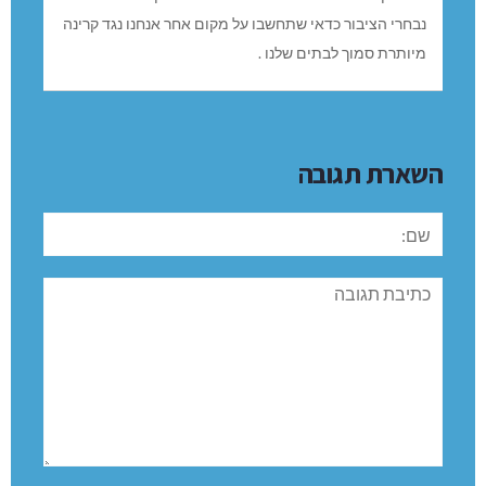
אנטנות בשלב א אזור הר דפנה ????? ,מה זה שטח ציבורי לא
פרטי של נבחרי הציבור ,כדאי מאד לשאול את התושבים
בחרמון ובחירם אנחנו ממש לא נסכים לעיניין הזה אתם
נבחרי הציבור כדאי שתחשבו על מקום אחר אנחנו נגד קרינה
מיותרת סמוך לבתים שלנו .
השארת תגובה
שם:
תגובה