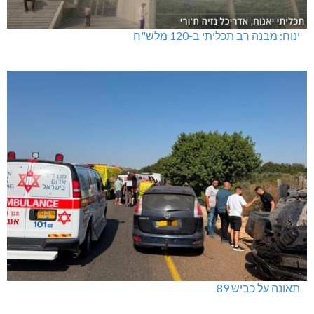
ינוח: מבנה רב תכליתי ב-120 מלש"ח
תאונה על כביש 89