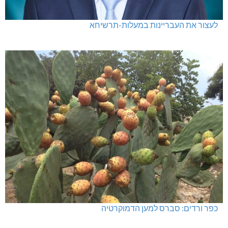
לעצור את העבריינות במעלות-תרשיחא
כפר ורדים: סברס למען הדמוקרטיה