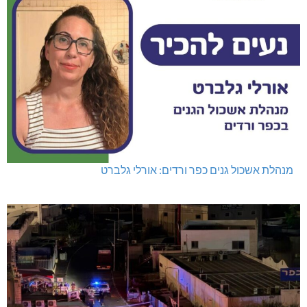
מנהלת אשכול גנים כפר ורדים: אורלי גלברט