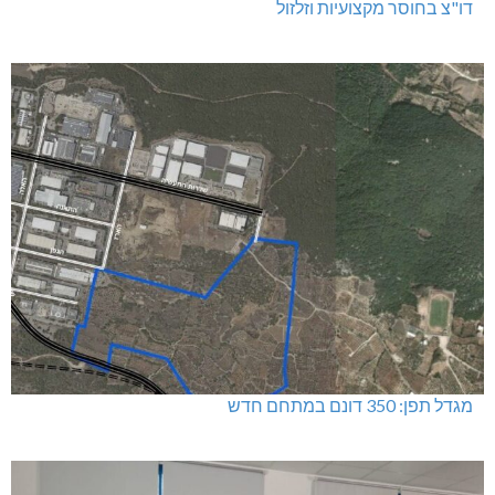
דו"צ בחוסר מקצועיות וזלזול
מגדל תפן: 350 דונם במתחם חדש