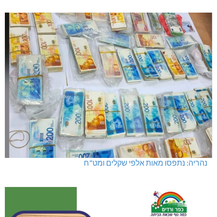
נהריה: נתפסו מאות אלפי שקלים ומט"ח