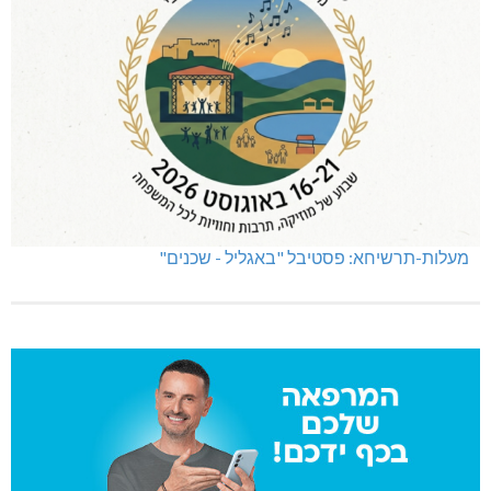
מעלות-תרשיחא: פסטיבל "באגליל - שכנים"