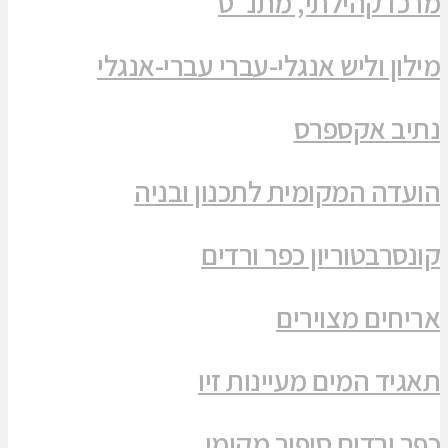
רשיחא: פצוע מירי
עלות: פוענחו השלכות רימוני רסס
חב אשר: 4 צווי סגירה
ניעת קטיעות והצלת גפיים
ריפת מבנה סמוך לאזור התעשייה גורן
חל כזיב: נערה משלומי אבדה הכרה
פר ורדים: המצא מנוחה נכונה
כפר-בוס לאן