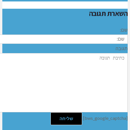
4 שנים לפנינו עם ניהול כושל
משתמש אנונימי (לא מזוהה)
Reply
12/02/2025 בשעה
14:53
שמואלי עסוק בדבר אחד בלבד לספור את הימים עד לסיום
הקדנציה ועל הדרך להרוס את הישוב ולהנות ממנעמי
התפקיד. עכשיו יותר מתמיד צריכים חברי המועצה כולם
שנבחרו להיות משרתי ציבור לדרוש את טובת הישוב ותושביו