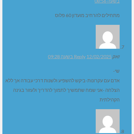
ינקי
11/02/2025 בשעה 22:59
Reply
שי, אתה אדם מיוחד ונדיר, חבל שלא מצאת את המקום בו
תוכל להשפיע, לשפר המון דברים הדורשים שינוי ושיפור
בכפר, חבל מאוד ולא ברור איך המועצה והעומד בראשה
ממשיכים לעשות מה שפחות, ללא שקיפות, ללא שיתוף
התושבים, נמנעים מאכיפת חוקים ותקנות על תושבים סוררים,
רק לא לעשות גלים ולעורר סערות.. מקוה שתמצא את הדרך
להמשיך ולפעול למען הכפר.