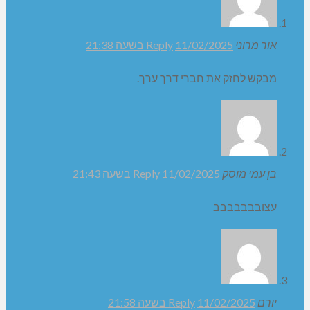
ני מודה לשותפיי לעשייה הציבורית ומודה לבוחריי על האמון שנתנו
י. אני משוכנע שתימצאנה דרכים אחרות, אפקטיביות, בהן אוכל
השפיע ולתרום לקהילה כפי שעשיתי מאז יומי הראשון בכפר ורדים.
כבוד רב,
י זלצר חבר מועצה
עתקים: חברי המועצה
ו”ח עינב פרץ – הממונה על מחוז צפון במשרד הפנים