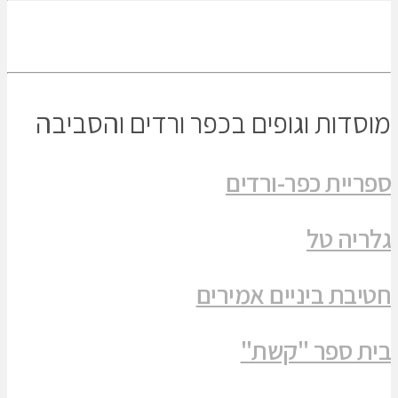
דיקות פוליגרף – מתי כדאי לבדוק את העובדות ולא להסתפק
השערות?
חל כזיב: חילוץ בעומס החום הכבד
אונת דרכים קטלנית בנהריה
יר מטרה במעלות: החל מ-728,000 ₪