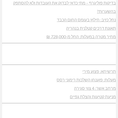
ו"צ בחוסר מקצועיות וזלזול
ל תפן: 350 דונם במתחם חדש
ועדון "פסק זמן" בגלריה הלבנה
הריה: נתפסו מאות אלפי שקלים ומט"ח
נהלת אשכול גנים כפר ורדים: אורלי גלברט
אלימות משתוללת!
רנספורמטור קפוט
וח: מבנה רב תכליתי ב-120 מלש"ח