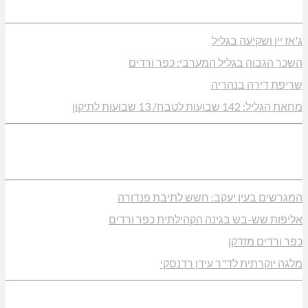
אונה על כביש 89
ריפת חורש ופסולת באזור אבן מנחם
עלות-תרשיחא: פסטיבל "באגליל - שכנים"
תחברים: הגליל המערבי והעליון
י מעלות: 13 מדליות באליפות ישראל
כל שלמה, מעלות: עונת 26-27
ם בחום הכבד: לא מוותרים על הדמוקרטיה