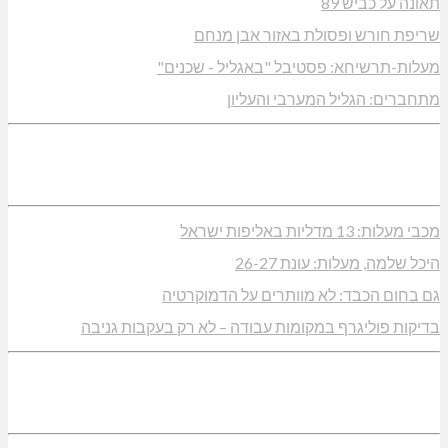
דשות אחרונות
הריה: אלימות נגד גיבורי המחאה
עצור את העבריינות במעלות-תרשיחא
פר ורדים: סברס למען הדמוקרטיה
ריפה באבו סנאן