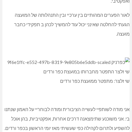
11.2.2 י”ד בשבט תשפ”ה
כבוד: מר אייל שמואלי ראש מועצת כפר ורדים
נדון: הודעת התפטרות מחברות במועצה
בהתאם לסעיף 108 לצו המועצות המקומיות, הריני להודיעך על
התפטרותי מחברותי במועצה, שתיכנס לתוקף בתום 48 שעות
מועד מסירת מכתב זה.
מהלך כהונתי פעלתי בנחישות ובמסירות למען הציבור ורווחת
תושבים בכפר ורדים, תוך שאיפה מתמדת לקדם יוזמות לטובת
קהילה, לנהוג בזהירות ובאחריות בשימוש בכספי ציבור ולהקפיד על
מירת החוק והמינהל התקין.