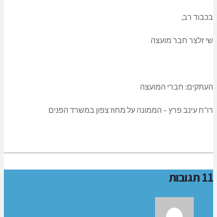
צערי, נוכחתי כי התנהלות המועצה, לרבות אופן קבלת ההחלטות
ביצוען, אינם מאפשרים לי למלא את שליחותי הציבורית באופן ראוי
אפקטיבי.
אור הפערים המהותיים בין ערכיי ובין התנהלותה של המועצה
געתי להחלטה שאינני יכול עוד להמשיך לכהן ב תפקידי כחבר
ועצה.
י זלצר: מתפטר ממועצת כפר ורדים