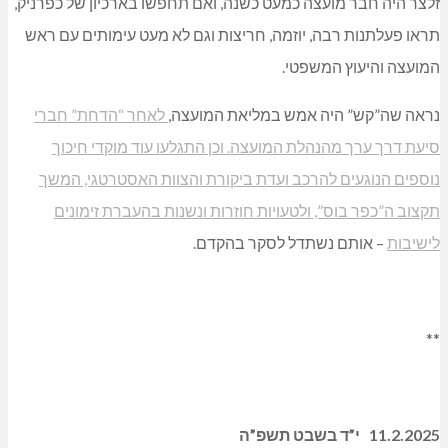
רך).
מקומו אמורה להיכנס למועצה הבאה בתור בסיעה: ד”ר אורית
גב.
יעת דרך ערך. אורית שגב במקום שי זלצר שהתפטר
מליאת מ.מ. כפר ורדים פברואר 2025: סיעת דרך ערך. מימין: שי