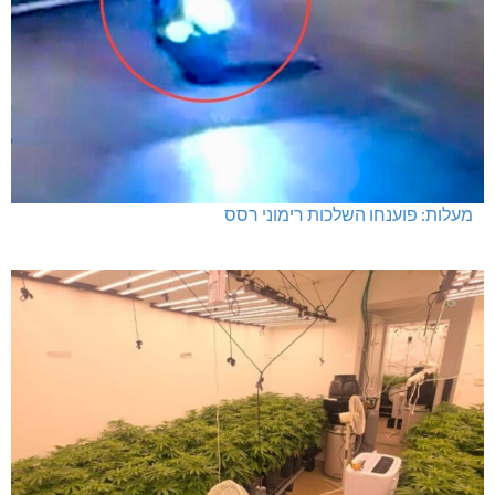
מעלות: פוענחו השלכות רימוני רסס