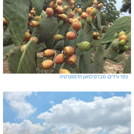
כפר ורדים: סברס למען הדמוקרטיה