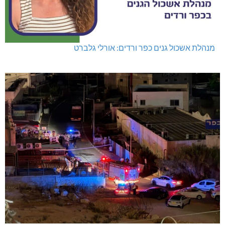
מנהלת אשכול גנים כפר ורדים: אורלי גלברט