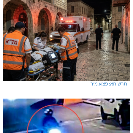
תרשיחא: פצוע מירי