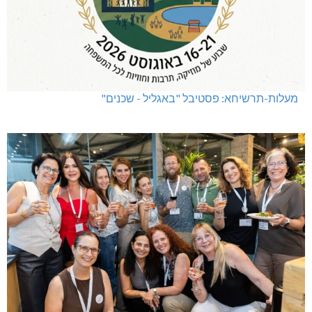
מעלות-תרשיחא: פסטיבל "באגליל - שכנים"