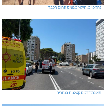
נחל כזיב: חילוץ בעומס החום הכבד
תאונת דרכים קטלנית בנהריה