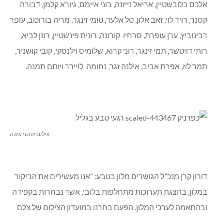
אלכס בלובשטיין, אריאל נייזנה, בוני איימס, גיורא קלמן, דבורה
קסנר, דויד לוי, זאב אלון, טל אלעד, טומי זינגר, מריה בורוכוב, עופר
רבינוביץ, ערן עופרת, סרחיו קורונה, רונית פינשטיין, רונן לביא,
רותי דויטשר, תמי זינגר, רוני קרוא, שלומיס וילנסקי, קובי קושניר,
תמר לוז, אפרת אביב, אילנה זגר, נחומה לויירר ויותם תמנה.
צילום יותם תמנה
דורון קרן מנכ”ל הגושרים מלון בטבע: “אנו מעשירים את הביקור
במלון, בהצגת תערוכות מתחלפות בלובי, אשר נבחרות בקפידה
ובהתאמה לערכי המלון. הפעם בחרנו במועדון הצילום של צלם