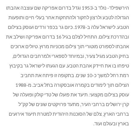
הירשפילד- נולד ב-1953 וגדל בדרום אפריקה שם עוצבה אהבתו
הגדולה לטבע ולרצון לחקור ולהתחקות אחר בעלי חיים ותופעות
הטבע. לישראל עלה ב-1978. כיום גר בכפר ורדים ועוסק בצילום
ובהדרכת צילום. התחיל לצלם בגיל 16 בדרום אפריקה ושילב את
אהבתו לספורט מוטורי תוך צילום מכוניות מרוץ. טיולים ארוכים
בחיק הטבע מגיל צעיר, ובמיוחד לספארי ולמרחבים הגדולים,
טיפחו בו את חיידק אהבת הטבע. עם הגעתו לישראל גר בקיבוץ
רמת רחל למשך כ-10 שנים. בתקופה זו פיתח את תחביב
הצילום תוך לימודים בקמרה אובסקורה בתל אביב. מ-1988
עוסק בצילום מקצועי. תיעד את פועלו של טדי קולק ופועלה של
קרן ירושלים ברחבי העיר, מתעד פרויקטים שונים של קק”ל
ברחבי הארץ, צלם של הסוכנות היהודית למטרת תיעוד אירועים
בארץ ובעולם ועוד.