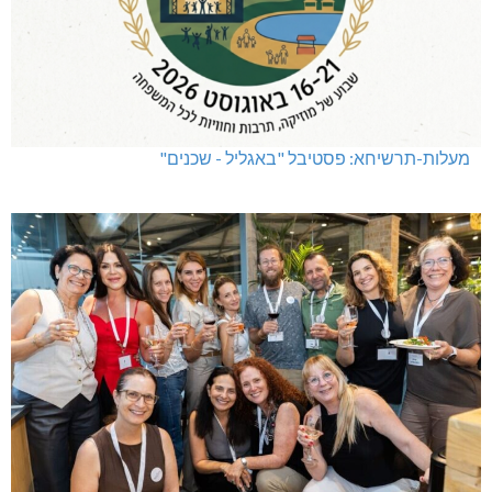
מעלות-תרשיחא: פסטיבל "באגליל - שכנים"