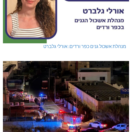
מנהלת אשכול גנים כפר ורדים: אורלי גלברט