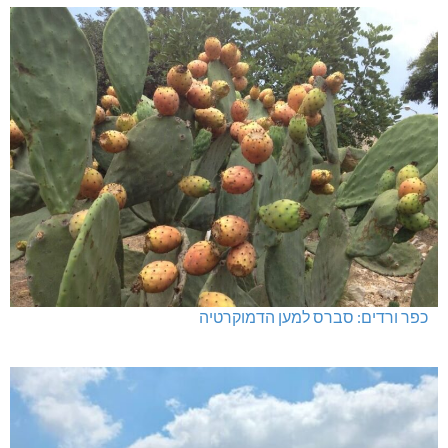
כפר ורדים: סברס למען הדמוקרטיה