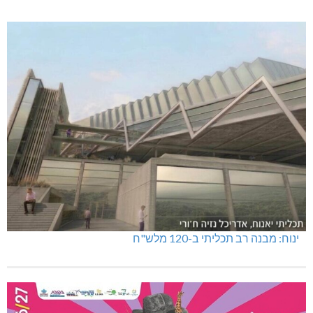
ינוח: מבנה רב תכליתי ב-120 מלש"ח