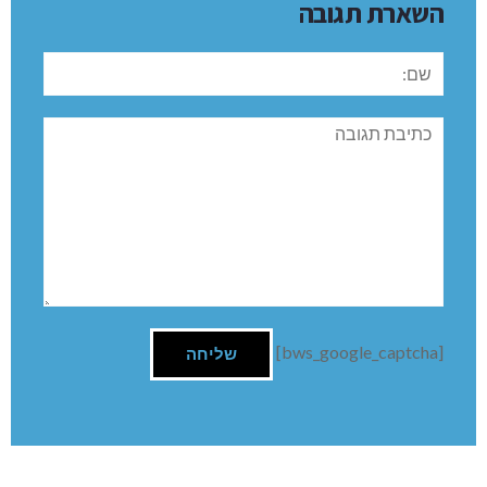
השארת תגובה
שם:
תגובה
[bws_google_captcha]