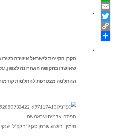
WhatsApp
ניחומים
Email
Twitter
Copy
Share
Link
צור קשר
שאושרו בתקופה האחרונה לצפון, על
ההחלטה מצטרפת להחלטות קודמות שהתקבלו בחודשי
מימין: יהושוע שרמן סגן יו”ר קק”ל, יענקי