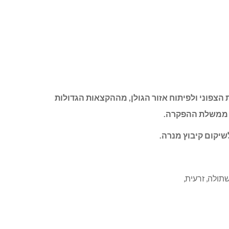
מיליון ש”ח לטובת יישובי קו העימות הצפוני ולפיתוח אזור הגולן, מההקצאות הגדולות
ל ממשלת ההפקרה.