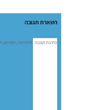
השארת תגובה
תגובה
[bws_google_captcha]