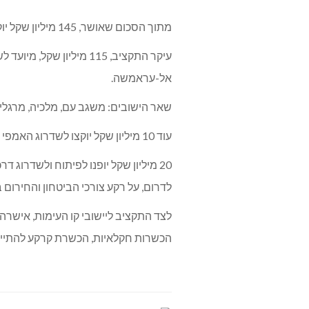
מתוך הסכום שאושר, 145 מיליון שקל יוקצו ליישובי קו העימות בצפון.
אל-עראמשה.
שאר הישובים: משגב עם, מלכיה, מרגליות
עוד 10 מיליון שקל יוקצו לשדרוג האמפי בבית לוחמי הגטאות – כפרויקט אזורי משמעותי בתחומי התרבות והפנאי.
20 מיליון שקל יופנו לפיתוח ולשדרוג
לדרום, על רקע צורכי הביטחון והחירום ב
הכשרות חקלאיות, הכשרת קרקע להתיישב