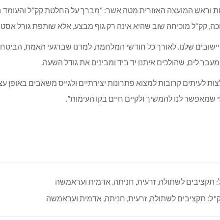
עימות וראש המועצה האזורית מטה אשר: “מברך על החלטת קק”ל והעומד 
ה, קק”ל מוכיחה שוב שהיא אינה רק גוף מבצע, אלא שותפת גורל אסטר
יישובים שלנו. לאורך כל חודשי המלחמה, למדנו שברגעי האמת, הביטחו
מעבר לים, שהולכים איתנו יד ביד ומבינים את גודל השעה.
ות לעיתים קרובות למצוא פתרונות יצירתיים ולגייס משאבים באופן ע
י שמאפשר לנו להמשיך ולקיים חיים בקו העימות”.