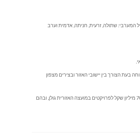
י גדר בגבול לבנון, חמישה מהם בגליל המערבי: שתולה, זרעית, חניתה, אדמית וערב
חה בעת הצורך בין יישובי האזור ובצירים מצפון
לצד התקציב ליישובי קו העימות, אישרה קק”ל תוכנית סיוע לגולן בהיקף של 128.5 מיליון שקל. במסגרת זו יוקצו 70 מיליון שקל לפרויקטים במועצה האזורית גולן, ובהם