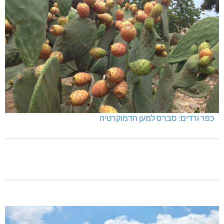
כפר ורדים: סברס למען הדמוקרטיה