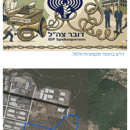
דו"צ בחוסר מקצועיות וזלזול