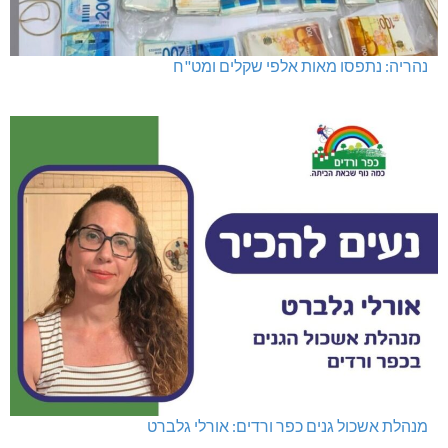
נהריה: נתפסו מאות אלפי שקלים ומט"ח
מנהלת אשכול גנים כפר ורדים: אורלי גלברט