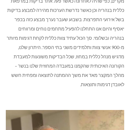
מקרים, כפי שהיה לאחרונה כאשר פעל אתר בדיקות במרפאת
כללית בנהריה וכן כאשר נדרשת הערכות מהירה למבצע בדיקות
בשל אירועי התפרצות. בשבוע שעבר נערך מבצע כזה בכפר
יאסיף והיום אנו התחלנו להפעיל מתחמים נוחים ומרווחים
בנהריה ובשלומי. סך הכול עתיד צוות כללית לקחת דגימות מיותר
מ-900 אנשי צוות ותלמידים משני בתי הספר. היתרון שלנו,
מדגיש מנהל כללית במחוז, שכל הבדיקות משונעות למעבדת
הקורונה האיכותית שהקמנו במעבדה המחוזית שלנו בנשר –
מהלך המקצר מאד את משך ההמתנה לתוצאה ומפחית חשש
לאובדן דגימות ותוצאות.