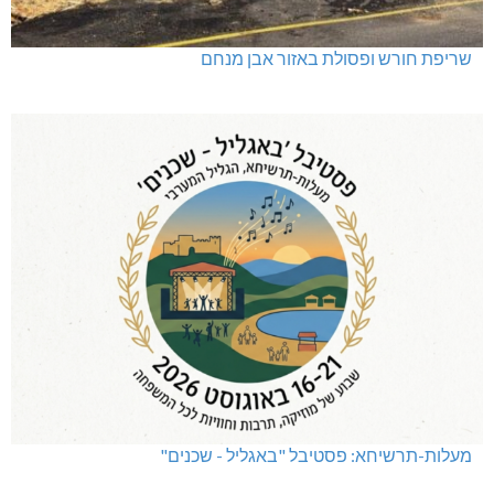
שריפת חורש ופסולת באזור אבן מנחם
מעלות-תרשיחא: פסטיבל "באגליל - שכנים"