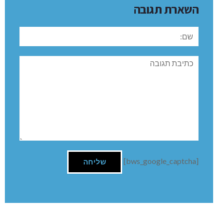
השארת תגובה
שם:
תגובה
[bws_google_captcha]