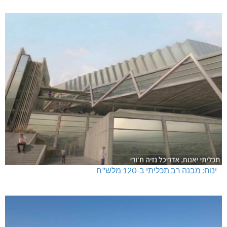
ינוח: מבנה רב תכליתי ב-120 מלש"ח