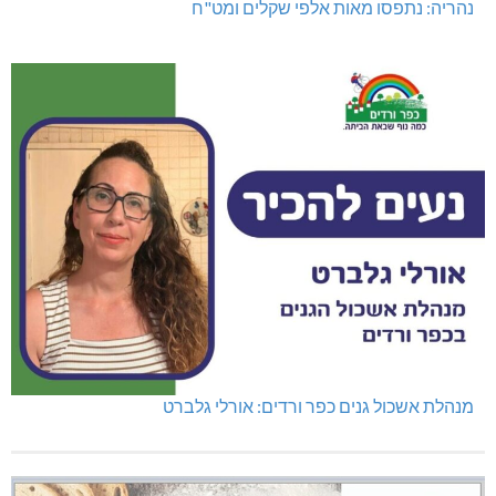
נהריה: נתפסו מאות אלפי שקלים ומט"ח
מנהלת אשכול גנים כפר ורדים: אורלי גלברט