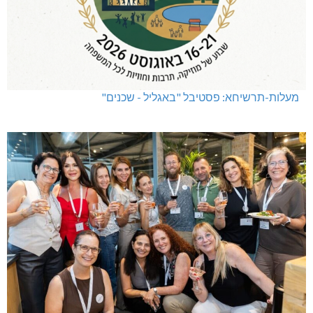
מעלות-תרשיחא: פסטיבל "באגליל - שכנים"