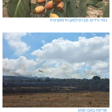
כפר ורדים: סברס למען הדמוקרטיה