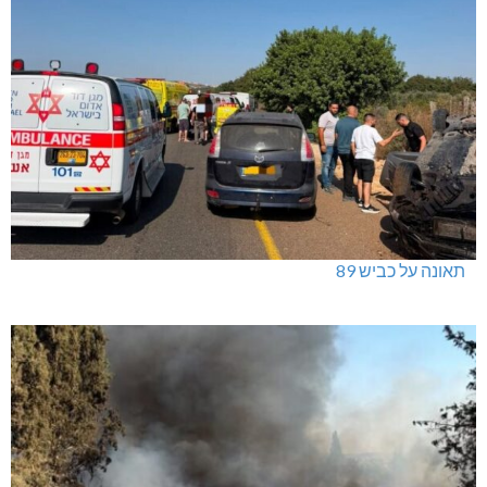
ינוח: מבנה רב תכליתי ב-120 מלש"ח