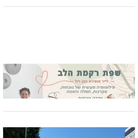
בדיקות פוליגרף – מתי כדאי לבדוק את העובדות ולא להסתפק
בהשערות?
נחל כזיב: חילוץ בעומס החום הכבד