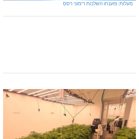
תרשיחא: פצוע מירי
מעלות: פוענחו השלכות רימוני רסס