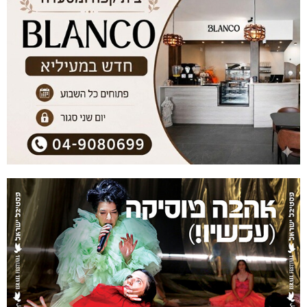
דו"צ בחוסר מקצועיות וזלזול