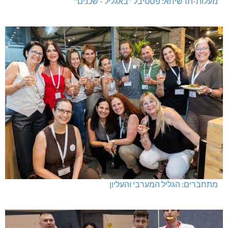
מעלות-תרשיחא: פסטיבל "באגליל - שכנים"