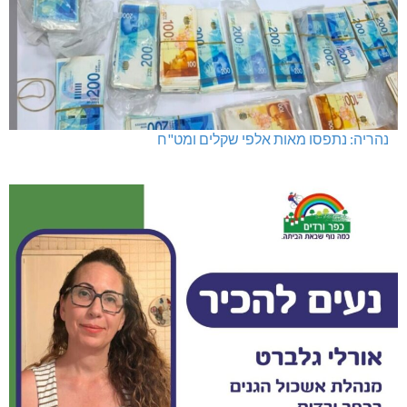
נהריה: נתפסו מאות אלפי שקלים ומט"ח