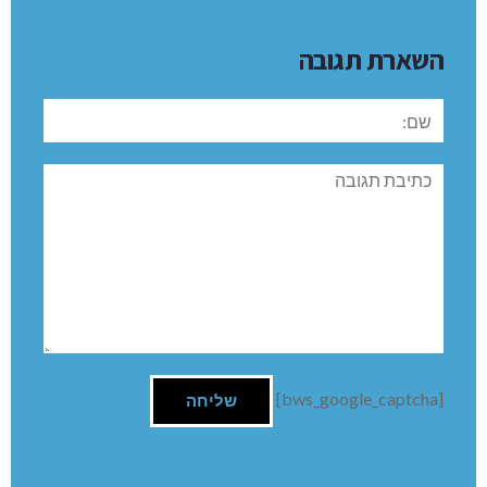
השארת תגובה
שם:
תגובה
[bws_google_captcha]