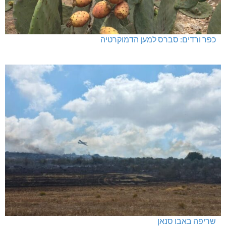
כפר ורדים: סברס למען הדמוקרטיה
שריפה באבו סנאן