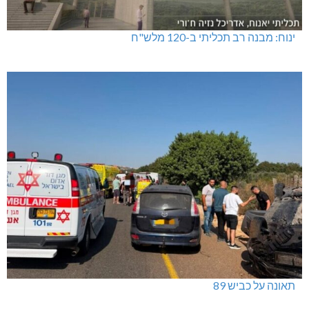
ינוח: מבנה רב תכליתי ב-120 מלש"ח
תאונה על כביש 89