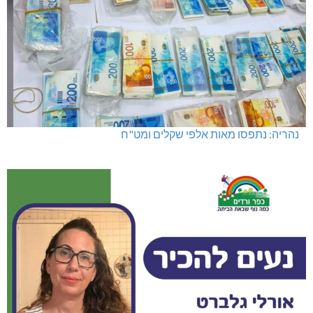
נהריה: נתפסו מאות אלפי שקלים ומט"ח