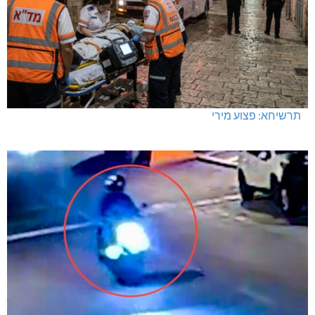
תרשיחא: פצוע מירי