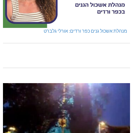
מנהלת אשכול גנים כפר ורדים: אורלי גלברט