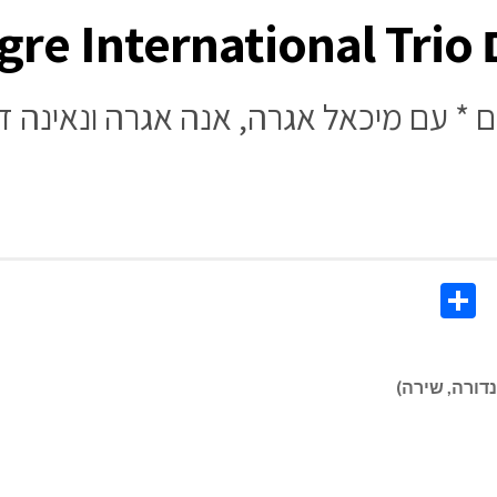
Ag
Share
Co
Li