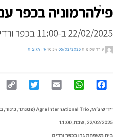
פילהרמוניה בכפר עם re International Trio
צור קשר
22/02/2025 ב-11:00 בכפר ורדים * עם מיכאל אגרה, אנה אגרה ונאינה דורושנקו
עודד שלומות
05/02/2025
10:34
אין תגובות
py
Twitter
Email
WhatsApp
Facebook
nk
יידיש ג’אז, Agre International Trio (פסנתר, כינור, בנדורה, שירה)
22/02/2025, שבת, 11:00
בית משפחת גרו בכפר ורדים