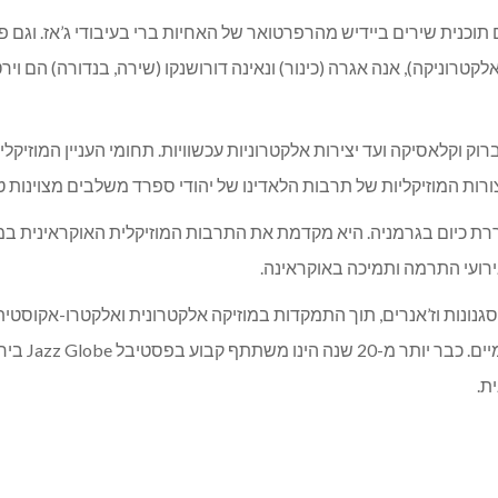
כנית שירים ביידיש מהרפרטואר של האחיות ברי בעיבודי ג’אז. וגם פולק
 אלקטרוניקה), אנה אגרה (כינור) ונאינה דורושנקו (שירה, בנדורה) הם 
וק וקלאסיקה ועד יצירות אלקטרוניות עכשוויות. תחומי העניין המוזיקל
והצורות המוזיקליות של תרבות הלאדינו של יהודי ספרד משלבים מצוינות ט
גוררת כיום בגרמניה. היא מקדמת את התרבות המוזיקלית האוקראינית ב
רועי התרמה ותמיכה באוקראינה.
 סגנונות וז’אנרים, תוך התמקדות במוזיקה אלקטרונית ואלקטרו-אקוסטית
וסרטים מצוי