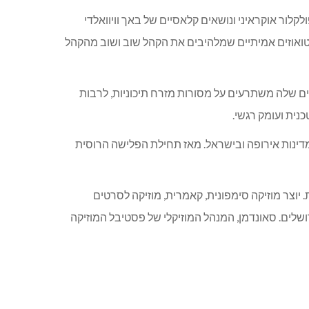
לור אוקראיני ונושאים קלאסיים של באך וויוואלדי
וירטואוזים אמיתיים שמלהיבים את הקהל שוב ושוב מהקהל
יים שלה משתרעים על מסורות מזרח תיכוניות, לרבות
כנית ועומק רגשי.
מדינות אירופה ובישראל. מאז תחילת הפלישה הרוסית
. יוצר מוזיקה סימפונית, קאמרית, מוזיקה לסרטים
רים. כפסנתרן, מופיע בפסטיבלי ג’אז בינלאומיים. כבר יותר מ-20 שנה הינו משתתף קבוע בפסטיבל Jazz Globe בירושלים. סאונדמן, המנהל המוזיקלי של פסטיבל המוזיקה