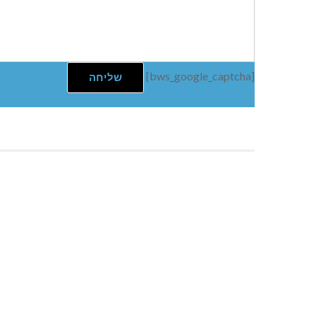
[bws_google_captcha]