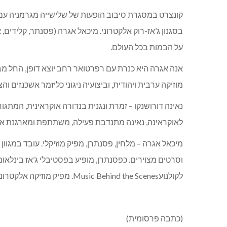
קונצרט במסגרת סיבוב הופעות של שלישייה מגרמניה עם תו
בסגנון ג’אז-רוק אלקטרוני. מיכאל אגרה (פסנתר, קלידים,
על הבמות בכל העולם.
אנה אגרה היא כנרת עם רפרטואר רחב יוצא דופן, החל מבר
מוזיקה ערבית ויהודית, וביצועיה ניגוני כליזמר אשכנזים 
נאינה דורושנקו – זמרת ונגנית בנדורה אוקראינית, המת
לאוקראינה, נאינה מתנדבת פעילה, משתתפת ומארגנת אי
מיכאל אגרה – מלחין, פסנתרן, מפיק מוזיקלי. עובד במגוון
לקולנועMusic Behind the Scenes. מפיק מוזיקה אלקטרונית.
(כתבה פרסומית)