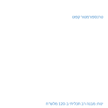
נהריה: נתפסו מאות אלפי שקלים ומט"ח