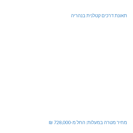
בדיקות פוליגרף במקומות עבודה – לא רק בעקבות גניבה