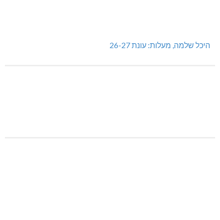
מעלות-תרשיחא: פסטיבל "באגליל - שכנים"