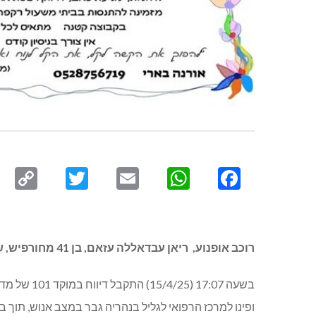
py
Twitter
Email
WhatsApp
Facebook
ink
רוכב אופנוע, ריאן עבדאללה עזאם, בן 41 מחורפיש, שנפגע באורח אנוש בתאונת דרכים בכביש 89, סמוך לכפרו – מת מפצעיו במרכז הרפואי לגליל בנהריה:
ופינו למרכז הרפואי לגליל בנהריה גבר במצב אנוש, תוך ב