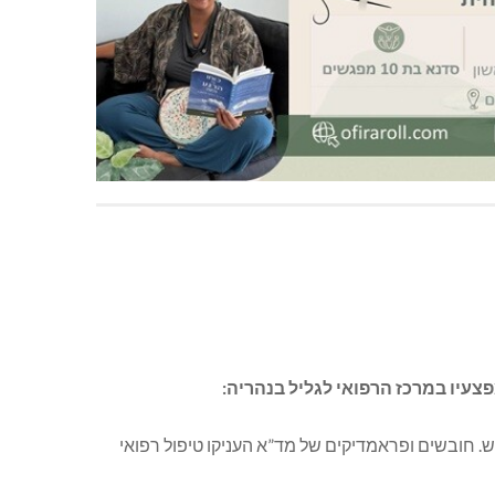
 במוקד 101 של מד”א במרחב אשר על רוכב אופנוע שנפגע מרכב בכביש 89 סמוך לחורפיש. חובשים ופראמדיקים של מד”א העניקו טיפול רפואי