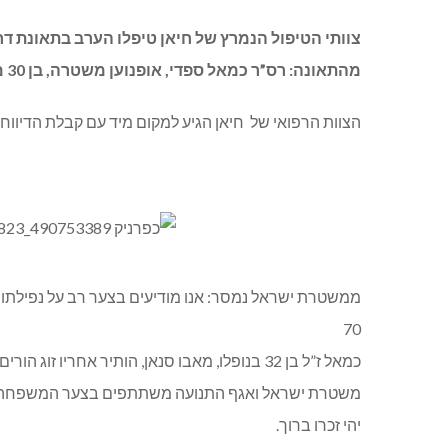
צוותי הטיפול הנמרץ של חיאן טיפלו הערב בתאונת ד
מהתאונה: רס”ר כמאל ספדי, אופנוען משטרה, בן 30 מאבו סנאן.
הצוות הרפואי של חיאן הגיע למקום מיד עם קבלת הדיווח 
ממשטרת ישראל נמסר: אנו מודיעים בצער רב על נפילתו 
70
כמאל ז”ל בן 32 בנופלו, מאבו סנאן, הותיר אחריו זוג הורים, אישה וילד. כמאל עסק בפעילות משטרתית עת נפל במילוי תפקידו.
משטרת ישראל ואגף התנועה משתתפים בצער המשפחה 
יהי זכרו ברוך.