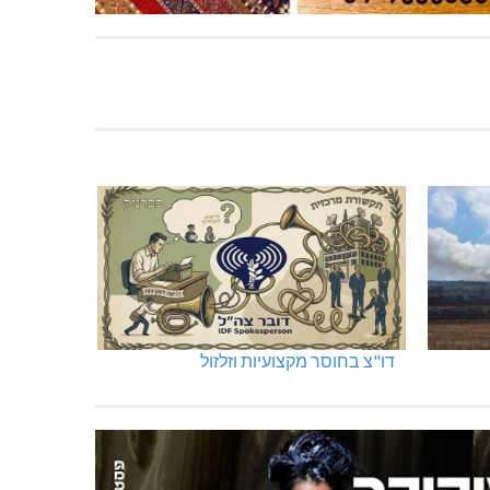
דו"צ בחוסר מקצועיות וזלזול