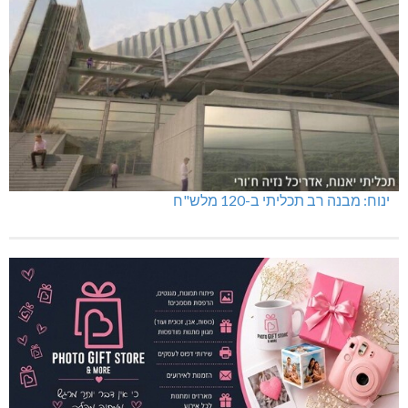
ינוח: מבנה רב תכליתי ב-120 מלש"ח