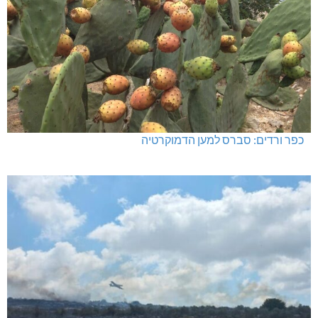
כפר ורדים: סברס למען הדמוקרטיה