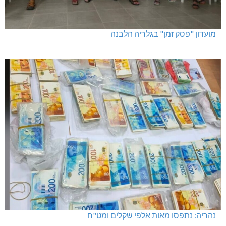
מועדון "פסק זמן" בגלריה הלבנה
נהריה: נתפסו מאות אלפי שקלים ומט"ח