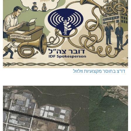
דו"צ בחוסר מקצועיות וזלזול