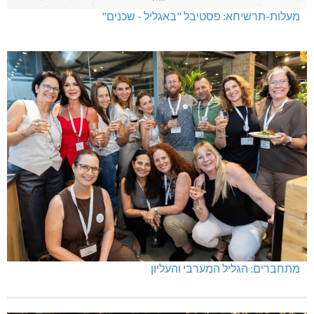
מעלות-תרשיחא: פסטיבל "באגליל - שכנים"
מתחברים: הגליל המערבי והעליון