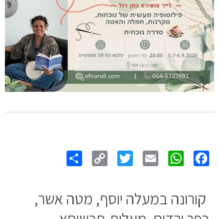
Share
Copy
Twitter
WhatsApp
Email
Facebook
Link
קורונה במעלה יוסף, מטה אשר,
כפר ורדים, מעלות-תרשיחא,