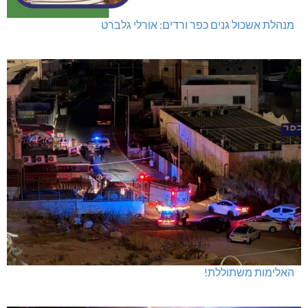
מנהלת אשכול גנים כפר ורדים: אורלי גלברט
האלימות משתוללת!